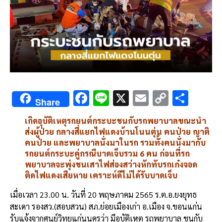
F
Li
X
E
C
S
Share
ac
n
m
o
h
เกิดอุบัติเหตุรถยนต์กระบะชนกับรถพยาบาลขณะนำ
e
e
ai
py
ar
ส่งผู้ป่วย กลางสี่แยกไฟแดงบ้านโนนตุ่น คนป่วย ญาติ
b
l
Li
e
คนป่วย และพยาบาลนั่งมาในรถ รวมทั้งคนนั่งมากับ
รถยนต์กระบะคู่กรณีบาดเจ็บรวม 6 คน ก่อนที่รถ
o
n
พยาบาลจะพุ่งชนเสาไฟส่องสว่างหักทับรถเก๋งจอด
o
k
ติดไฟแดงเสียหาย เคราะห์ดีไม่ได้รับบาดเจ็บ
k
เมื่อเวลา 23.00 น. วันที่ 20 พฤษภาคม 2565 ร.ต.อ.ยงยุทธ
สะเดา รองสว.(สอบสวน) สภ.ย่อยเมืองเก่า อ.เมือง จ.ขอนแก่น
รับแจ้งจากศูนย์วิทยุแก่นนครว่า มีอุบัติเหตุ รถพยาบาล ชนกับ