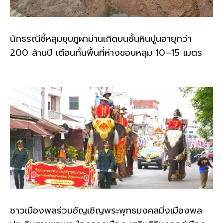
นักธรณีชี้หลุมยุบภูผาม่านเกิดบนชั้นหินปูนอายุกว่า
200 ล้านปี เตือนกั้นพื้นที่ห่างขอบหลุม 10–15 เมตร
ชาวเมืองพลร่วมอัญเชิญพระพุทธมงคลมิ่งเมืองพล