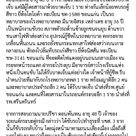
เจ็บ แต่มีผู้โดยสารมาด้วยบาดเจ็บ 1 ราย ห่างกันเล็กน้อยพบรถตู้
สีขาว ยี่ห้อโตโยต้า ทะเบียน ขต-1588 ขอนแก่น เป็นรถ
พยาบาลของโรงพยาบาลพล มีนายอิสระ เหล่าเดช อายุ 36 ปี
เป็นพนักงานขับรถ สภาพตัวรถด้านซ้ายถูกชนจนยุบ ด้านขวา
ชนเสาไฟฟ้าส่องสว่าง อุปกรณ์กู้ชีพในรถพยาบาล ตกกระจาย
เกลื่อนพื้นถนน และรถยังชนกระแทกเสาไฟส่องสว่างบนเกาะ
กลางถนน หักลงไปล้มทับรถเก๋งสีขาว ยี่ห้อนิสสัน ทะเบียน
ขษ-3141 ขอนแก่น ที่จอดติดไฟแดงอยู่บนถนนกลางเมือง จน
กระจกหน้ารถแตก ฝากระโปรงยุบ มีอาจารย์สาวโรงเรียนแห่ง
หนึ่งเป็นคนขับ ไม่ได้รับบาดเจ็บแต่อย่างใด เจ้าหน้าที่กู้ชีพ รีบ
นำคนป่วยที่มากับรถโรงพยาบาลพล 1 ราย พร้อมญาติอีก 2 คน
และพยาบาลประจำรถอีก 2 คน ได้รับบาดเจ็บ นำส่งที่รพ.ศูนย์
ขอนแก่น และคนที่โดยสารมาในรถยนต์กระบะอีก 1 ราย นำส่งที่
รพ.ศรีนครินทร์
จากการสอบถามนายปรีชา ดอนพันพน อายุ 48 ปี เจ้าของ
รถยนต์กระบะคู่กรณี กล่าวว่า ได้ขับรถไปทำธุระที่ บขส. 3 จาก
นั้นก็ขับรถกลับบ้าน โดยมุ่งหน้ามาตามถนนเลี่ยงเมือง เมื่อถึงสี่
แยกไฟแดง พบว่าฝั่งตนเองเป็นสัญญาณไฟเขียวก็เร่งออกรถไป