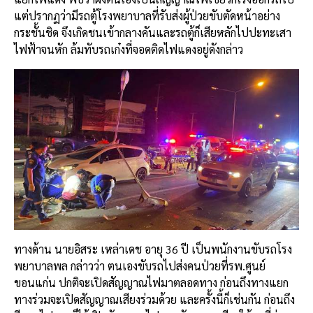
แต่ปรากฏว่ามีรถตู้โรงพยาบาลที่รับส่งผู้ป่วยขับตัดหน้าอย่าง
กระชั้นชิด จึงเกิดชนเข้ากลางคันและรถตู้ก็เสียหลักไปปะทะเสา
ไฟฟ้าจนหัก ล้มทับรถเก๋งที่จอดติดไฟแดงอยู่ดังกล่าว
ทางด้าน นายอิสระ เหล่าเดช อายุ 36 ปี เป็นพนักงานขับรถโรง
พยาบาลพล กล่าวว่า ตนเองขับรถไปส่งคนป่วยที่รพ.ศูนย์
ขอนแก่น ปกติจะเปิดสัญญาณไฟมาตลอดทาง ก่อนถึงทางแยก
ทางร่วมจะเปิดสัญญาณเสียงร่วมด้วย และครั้งนี้ก็เช่นกัน ก่อนถึง