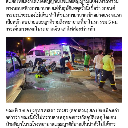
สีแยกไฟแดงก็ได้เปิดสัญญาณไฟและสัญญาณเสียงให้รถที่ร่วม
ทางหลบหลีกรถพยาบาล แต่กับอุบัติเหตุครั้งนี้เชื่อว่า รถยนต์
กระบะน่าจะมองไม่เห็น ทำให้ชนรถพยาบาลเข้าอย่างแรง จนรถ
เสียหลัก คนป่วยและญาติรวมถึงพยาบาลที่มาในรถ รวม 5 คน
กระเด็นกระแทกในรถบาดเจ็บ เสาไฟส่องสว่างหัก
ขณะที่ ร.ต.อ.ยงยุทธ สะเดา รองสว.(สอบสวน) สภ.ย่อยเมืองเก่า
กล่าวว่า ขณะนี้ยังไม่ทราบสาเหตุของการเกิดอุบัติเหตุ โดยคน
ป่วยที่มาในรถโรงพยาบาลและญาติก็บาดเจ็บนำตัวไปให้การ