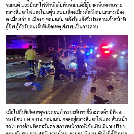
รถยนต์ และมีเสาไฟฟ้าหักล้มทับรถยนต์มีผู้บาดเจ็บหลายราย
กลางสี่แยกไฟแดงโนนตุ่น ถนนเลี่ยงเมืองตัดกับถนนกลางเมือง
ต.เมืองเก่า อ.เมือง จ.ขอนแก่น หลังรับแจ้งจึงประสานเจ้าหน้าที่
กู้ชีพ กู้ภัยรับคนเจ็บที่เกิดเหตุ ส่งรพ.เป็นการด่วน
เมื่อไปถึงที่เกิดเหตุพบรถยนต์กระบะสีเทา ยี่ห้อมาสด้า บีที-50
ทะเบียน บษ-9814 ขอนแก่น จอดอยู่กลางสีแยกไฟแดง หันหน้า
รถไปทางด้านทิศตะวันตก สภาพหน้ารถพังยับเยิน มีนายปรีชา
ดอนพันพน อายุ 48 ปี ชาวบ้านแอวมอง เป็นคนขับไม่ได้รับบาด