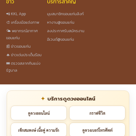
ข่าว
บริการสำคัญ
📲 KKL App
มุมสมาชิกขอนแก่นลิงก์
🎨 เครื่องมือแต่งภาพ
หางาน@ขอนแก่น
🌤️ พยากรณ์อากาศ
ลงประกาศรับสมัครงาน
ขอนแก่น
อีเวนต์@ขอนแก่น
📰 ข่าวขอนแก่น
🔥 ข่าวเด่นประเด็นร้อน
🎟️ ตรวจสลากกินแบ่ง
รัฐบาล
บริการดูดวงออนไลน์
ดูดวงออนไลน์
กราฟชีวิต
เช็กสมพงษ์ เนื้อคู่ ความรัก
ดูดวงเบอร์โทรศัพท์