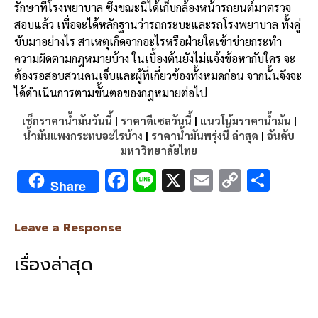
รักษาที่โรงพยาบาล ซึ่งขณะนี้ได้เก็บกล้องหน้ารถยนต์มาตรวจ
สอบแล้ว เพื่อจะได้หลักฐานว่ารถกระบะและรถโรงพยาบาล ทั้งคู่
ขับมาอย่างไร สาเหตุเกิดจากอะไรหรือฝ่ายใดเข้าข่ายกระทำ
ความผิดตามกฎหมายบ้าง ในเบื้องต้นยังไม่แจ้งข้อหากับใคร จะ
ต้องรอสอบสวนคนเจ็บและผู้ที่เกี่ยวข้องทั้งหมดก่อน จากนั้นจึงจะ
ได้ดำเนินการตามขั้นตอของกฎหมายต่อไป
เช็กราคาน้ำมันวันนี้
|
ราคาดีเซลวันนี้
|
แนวโน้มราคาน้ำมัน
|
น้ำมันแพงกระทบอะไรบ้าง
|
ราคาน้ำมันพรุ่งนี้ ล่าสุด
|
อันดับ
มหาวิทยาลัยไทย
F
Li
X
E
C
S
Share
ac
n
m
o
h
e
e
ai
py
ar
Leave a Response
b
l
Li
e
เรื่องล่าสุด
o
n
o
k
k