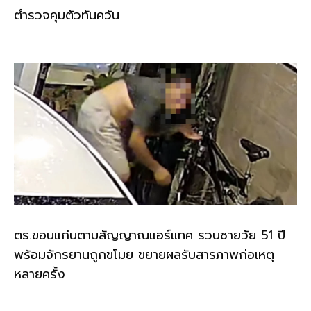
ตำรวจคุมตัวทันควัน
ตร.ขอนแก่นตามสัญญาณแอร์แทค รวบชายวัย 51 ปี
พร้อมจักรยานถูกขโมย ขยายผลรับสารภาพก่อเหตุ
หลายครั้ง