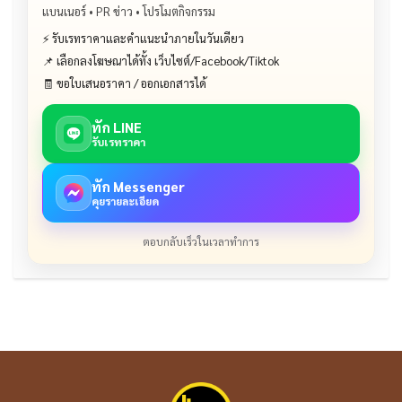
แบนเนอร์ • PR ข่าว • โปรโมตกิจกรรม
⚡ รับเรทราคาและคำแนะนำภายในวันเดียว
📌 เลือกลงโฆษณาได้ทั้ง เว็บไซต์/Facebook/Tiktok
🧾 ขอใบเสนอราคา / ออกเอกสารได้
ทัก LINE
รับเรทราคา
ทัก Messenger
คุยรายละเอียด
ตอบกลับเร็วในเวลาทำการ