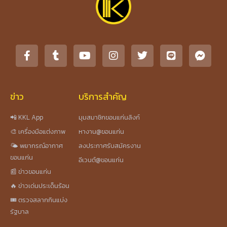
ข่าว
บริการสำคัญ
📲 KKL App
มุมสมาชิกขอนแก่นลิงก์
🎨 เครื่องมือแต่งภาพ
หางาน@ขอนแก่น
🌤️ พยากรณ์อากาศ
ลงประกาศรับสมัครงาน
ขอนแก่น
อีเวนต์@ขอนแก่น
📰 ข่าวขอนแก่น
🔥 ข่าวเด่นประเด็นร้อน
🎟️ ตรวจสลากกินแบ่ง
รัฐบาล