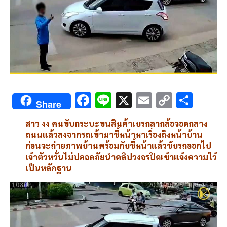
F
Li
X
E
C
S
Share
ac
n
m
o
h
สาว งง คนขับกระบะขนสินค้าเบรกลากล้อจอดกลาง
e
e
ai
py
ar
ถนนแล้วลงจากรถเข้ามาชี้หน้าหาเรื่องถึงหน้าบ้าน
b
l
Li
e
ก่อนจะถ่ายภาพบ้านพร้อมกับชี้หน้าแล้วขับรถออกไป
เจ้าตัวหวั่นไม่ปลอดภัยนำคลิปวงจรปิดเข้าแจ้งความไว้
o
n
เป็นหลักฐาน
o
k
k