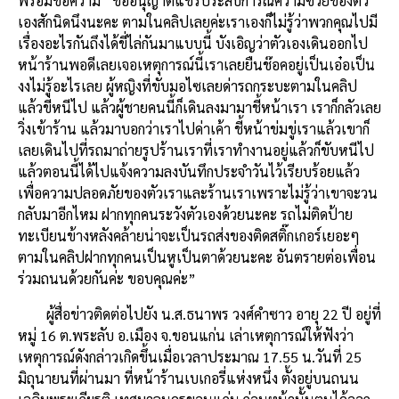
พร้อมข้อความ “ขออนุญาตแชร์ประสบการณ์ความซวยของตัว
เองสักนิดนึงนะคะ ตามในคลิปเลยค่ะเราเองก็ไม่รู้ว่าพวกคุณไปมี
เรื่องอะไรกันถึงได้ขี่ไล่กันมาแบบนี้ บังเอิญว่าตัวเองเดินออกไป
หน้าร้านพอดีเลยเจอเหตุการณ์นี้เราเลยยืนช๊อคอยู่เป็นเอ๋อเป็น
งงไม่รู้อะไรเลย ผู้หญิงที่ขับมอไซเลยด่ารถกระบะตามในคลิป
แล้วขี่หนีไป แล้วผู้ชายคนนี้ก็เดินลงมามาชี้หน้าเรา เราก็กลัวเลย
วิ่งเข้าร้าน แล้วมาบอกว่าเราไปด่าเค้า ชี้หน้าข่มขู่เราแล้วเขาก็
เลยเดินไปที่รถมาถ่ายรูปร้านเราที่เราทำงานอยู่แล้วก็ขับหนีไป
แล้วตอนนี้ได้ไปแจ้งความลงบันทึกประจำวันไว้เรียบร้อยแล้ว
เพื่อความปลอดภัยของตัวเราและร้านเราเพราะไม่รู้ว่าเขาจะวน
กลับมาอีกไหม ฝากทุกคนระวังตัวเองด้วยนะคะ รถไม่ติดป้าย
ทะเบียนข้างหลังคล้ายน่าจะเป็นรถส่งของติดสติ๊กเกอร์เยอะๆ
ตามในคลิปฝากทุกคนเป็นหูเป็นตาด้วยนะคะ อันตรายต่อเพื่อน
ร่วมถนนด้วยกันค่ะ ขอบคุณค่ะ”
ผู้สื่อข่าวติดต่อไปยัง น.ส.ธนาพร วงศ์คำซาว อายุ 22 ปี อยู่ที่
หมู่ 16 ต.พระลับ อ.เมือง จ.ขอนแก่น เล่าเหตุการณ์ให้ฟังว่า
เหตุการณ์ดังกล่าวเกิดขึ้นเมื่อเวลาประมาณ 17.55 น.วันที่ 25
มิถุนายนที่ผ่านมา ที่หน้าร้านเบเกอรี่แห่งหนึ่ง ตั้งอยู่บนถนน