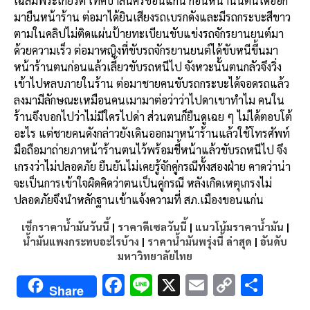
เฉลิมพระเกียรติ เทศบาลนครขอนแก่น ก่อนหน้านั้นตนได้ออก
มายืนหน้าร้าน ต่อมาได้ยินเสียงรถเบรกดังและมีรถกระบะสีขาว
ตามในคลิปไม่ติดแผ่นป้ายทะเบียนขับแข่งรถจักรยานยนต์มา
ด้วยความเร็ว ต่อมาหญิงที่ขับรถจักรยานยนต์ได้ขับหนีขึ้นมา
หน้าร้านตนก่อนแล้วเลี้ยวขับรถหนีไป จังหวะนั้นตนกลัวจึงวิ่ง
เข้าไปหลบภายในร้าน ต่อมาชายคนขับรถกระบะได้จอดรถแล้ว
ลงมามีลักษณะเหมือนคนเมามาต่อว่าว่าไปดาเขาทำไม คนใน
ร้านจึงบอกไปว่าไม่มีใครไปด่า ส่วนตนก็ยืนดูเฉย ๆ ไม่ได้ตอบโต้
อะไร แต่ชายคนดังกล่าวยังเดินออกมาหน้าร้านแล้วใช้โทรศัพท์
มือถือมาถ่ายภาหน้าร้านตนไว้พร้อมชี้หน้าแล้วขับรถหนีไป จึง
เกรงว่าไม่ปลอดภัย ยืนยันไม่เคยรู้จักคู่กรณีทั้งสองฝ่าย คาดว่าน่า
จะเป็นการเข้าใจผิดคิดว่าตนเป็นคู่กรณี หลังเกิดเหตุเกรงไม่
ปลอดภัยจึงนำหลักฐานเข้าแจ้งความที่ สภ.เมืองขอนแก่น
เช็กราคาน้ำมันวันนี้
|
ราคาดีเซลวันนี้
|
แนวโน้มราคาน้ำมัน
|
น้ำมันแพงกระทบอะไรบ้าง
|
ราคาน้ำมันพรุ่งนี้ ล่าสุด
|
อันดับ
มหาวิทยาลัยไทย
F
Li
X
E
C
S
Share
ac
n
m
o
h