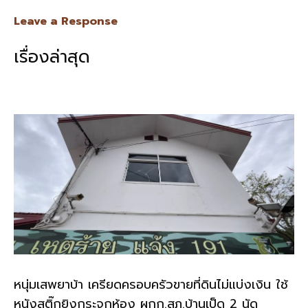
e
e
ai
py
ar
Leave a Response
b
l
Li
e
เรื่องล่าสุด
o
n
o
k
k
หนุ่มเสพยาบ้า เครียดครอบครัวขายที่ดินไม่แบ่งเงิน ใช้
หนังสติ๊กยิงกระจกห้อง ผกก.สภ.บ้านเป็ด 2 นัด