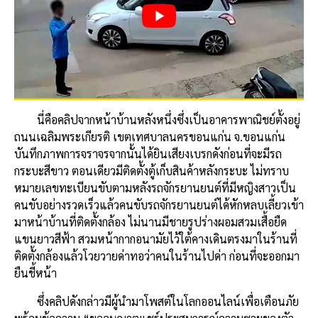
นี่คือคลิปจากหน้าบ้านหลังหนึ่งซึ่งเป็นอาคารพาณิชย์ตั้งอยู่
ถนนเฉลิมพระเกียรติ เขตเทศบาลนครขอนแก่น จ.ขอนแก่น
บันทึกภาพการจราจรจากนั้นได้ยินเสียงเบรกดังก่อนที่จะมีรถ
กระบะสีขาว ตอนเดียวมีติดตั้งตู้เก็บสินค้าหลังกระบะ ไม่ทราบ
หมายเลขทะเบียนขับตามหลังรถจักรยานยนต์ที่มีหญิงสาวเป็น
คนขับอย่างรวดเร็วแล้วคนขับรถจักรยานยนต์ได้หักหลบเลี้ยวเข้า
มาหน้าบ้านที่ติดตั้งกล้อง ไม่นานมีชายรูปร่างผอมสวมเสื้อยืด
แขนยาวสีฟ้า สวมหน้ากากอนามัยไว้ใต้คางเดินตรงมาในร้านที่
ติดตั้งกล้องแล้วโวยวายด่าทอว่าคนในร้านไปด่า ก่อนที่จะออกมา
ยืนชี้หน้า
ซึ่งคลิปดังกล่าวมีผู้นำมาโพสต์ในโลกออนไลน์เพื่อเตือนภัย