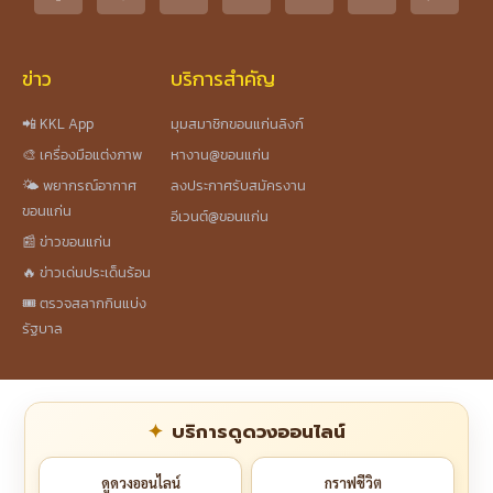
ข่าว
บริการสำคัญ
📲 KKL App
มุมสมาชิกขอนแก่นลิงก์
🎨 เครื่องมือแต่งภาพ
หางาน@ขอนแก่น
🌤️ พยากรณ์อากาศ
ลงประกาศรับสมัครงาน
ขอนแก่น
อีเวนต์@ขอนแก่น
📰 ข่าวขอนแก่น
🔥 ข่าวเด่นประเด็นร้อน
🎟️ ตรวจสลากกินแบ่ง
รัฐบาล
บริการดูดวงออนไลน์
ดูดวงออนไลน์
กราฟชีวิต