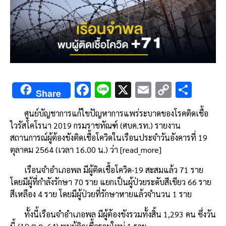
F
Li
X
E
C
S
Share
ac
n
m
o
h
ศูนย์บัญชาการแก้ไขปัญหาการแพร่ระบาดของโรคติดเชื้อ
e
e
ai
py
ar
ไวรัสโคโรนา 2019 กรมราชทัณฑ์ (ศบค.รท.) รายงาน
b
l
Li
e
สถานการณ์ผู้ต้องขังติดเชื้อโควิดในเรือนประจำวันอังคารที่ 19
o
n
ตุลาคม 2564 (เวลา 16.00 น.) ว่า [read_more]
o
k
เรือนจำอำเภอพล มีผู้ติดเชื้อโควิด-19 สะสมแล้ว 71 ราย
k
โดยมีผู้ที่กำลังรักษา 70 ราย แยกเป็นผู้ป่วยระดับสีเขียว 66 ราย
สีเหลือง 4 ราย โดยมีผู้ป่วยที่รักษาหายแล้วจำนวน 1 ราย
ทั้งนี้เรือนจำอำเภอพล มีผู้ต้องขังรวมทั้งสิ้น 1,293 คน ซึ่งวัน