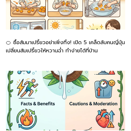
🍊 ซื้อส้มมาเปรี้ยวอย่าเพิ่งทิ้ง! เปิด 5 เคล็ดลับคนญี่ปุ่น
เปลี่ยนส้มเปรี้ยวให้หวานฉ่ำ ทำง่ายได้ที่บ้าน