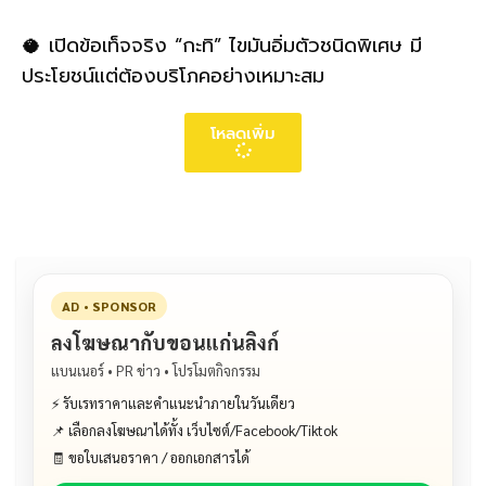
🥥 เปิดข้อเท็จจริง “กะทิ” ไขมันอิ่มตัวชนิดพิเศษ มี
ประโยชน์แต่ต้องบริโภคอย่างเหมาะสม
โหลดเพิ่ม
AD • SPONSOR
ลงโฆษณากับขอนแก่นลิงก์
แบนเนอร์ • PR ข่าว • โปรโมตกิจกรรม
⚡ รับเรทราคาและคำแนะนำภายในวันเดียว
📌 เลือกลงโฆษณาได้ทั้ง เว็บไซต์/Facebook/Tiktok
🧾 ขอใบเสนอราคา / ออกเอกสารได้