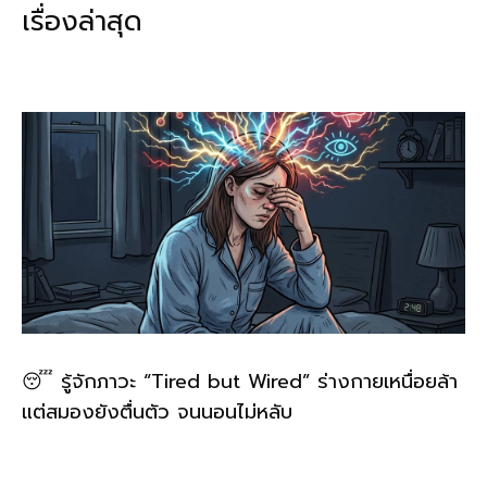
เรื่องล่าสุด
o
n
o
k
k
😴 รู้จักภาวะ “Tired but Wired” ร่างกายเหนื่อยล้า
แต่สมองยังตื่นตัว จนนอนไม่หลับ