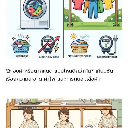
👕 อบผ้าหรือตากแดด แบบไหนดีกว่ากัน? เทียบชัด
เรื่องความสะอาด ค่าไฟ และการถนอมเสื้อผ้า