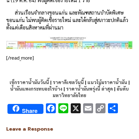
นี้ (19 ต.ค. 64) พบผู้ติดเชื้อรายใหม่ 1 ราย
ส่วนเรือนจำกลางขอนแก่น และทัณฑสถานบำบัดพิเศษ
ขอนแก่น ไม่พบผู้ติดเชื้อรายใหม่ และได้กลับสู่สภาวะปกติแล้ว
ตั้งแต่เดือนสิงหาคมที่ผ่านมา
[/read_more]
เช็กราคาน้ำมันวันนี้
|
ราคาดีเซลวันนี้
|
แนวโน้มราคาน้ำมัน
|
น้ำมันแพงกระทบอะไรบ้าง
|
ราคาน้ำมันพรุ่งนี้ ล่าสุด
|
อันดับ
มหาวิทยาลัยไทย
F
Li
X
E
C
S
Share
ac
n
m
o
h
e
e
ai
py
ar
Leave a Response
b
l
Li
e