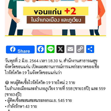
F
Li
X
E
C
S
Share
ac
n
m
o
h
วันพุธที่ 2 มิ.ย. 2564 เวลา 18.30 น. สำนักงานสาธารณสุข
e
e
ai
py
ar
จังหวัดขอนแก่น เปิดเผยสถานการณ์การแพร่ระบาดของเชื้อ
b
l
Li
e
ไวรัสโควิด-19 ในจังหวัดขอนแก่นว่า
o
n
😷 พบผู้ติดเชื้อไวรัสโควิด-19 รายใหม่ 2 ราย
o
k
ในอำเภอเมืองและอำเภอภูเวียง รายที่ 558 [ชาย18ปี] และ 559
k
[ชาย34ปี]
• ผู้ติดเชื้อสะสมสะสมระลอกเม.ย. 545 ราย
• กำลังรักษา 43 ราย