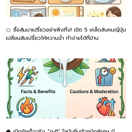
🍊 ซื้อส้มมาเปรี้ยวอย่าเพิ่งทิ้ง! เปิด 5 เคล็ดลับคนญี่ปุ่น
เปลี่ยนส้มเปรี้ยวให้หวานฉ่ำ ทำง่ายได้ที่บ้าน
🥥 เปิดข้อเท็จจริง “กะทิ” ไขมันอิ่มตัวชนิดพิเศษ มี