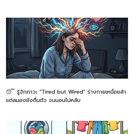
o
k
k
😴 รู้จักภาวะ “Tired but Wired” ร่างกายเหนื่อยล้า
แต่สมองยังตื่นตัว จนนอนไม่หลับ