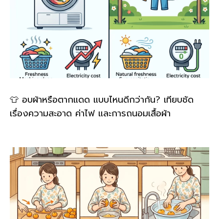
👕 อบผ้าหรือตากแดด แบบไหนดีกว่ากัน? เทียบชัด
เรื่องความสะอาด ค่าไฟ และการถนอมเสื้อผ้า