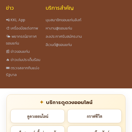
ข่าว
บริการสำคัญ
📲 KKL App
มุมสมาชิกขอนแก่นลิงก์
🎨 เครื่องมือแต่งภาพ
หางาน@ขอนแก่น
🌤️ พยากรณ์อากาศ
ลงประกาศรับสมัครงาน
ขอนแก่น
อีเวนต์@ขอนแก่น
📰 ข่าวขอนแก่น
🔥 ข่าวเด่นประเด็นร้อน
🎟️ ตรวจสลากกินแบ่ง
รัฐบาล
บริการดูดวงออนไลน์
ดูดวงออนไลน์
กราฟชีวิต