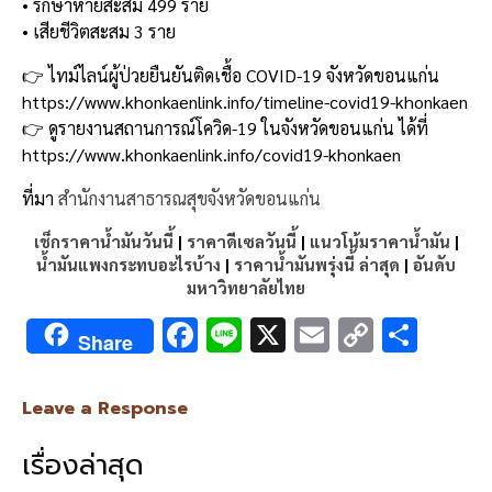
• รักษาหายสะสม 499 ราย
• เสียชีวิตสะสม 3 ราย
👉 ไทม์ไลน์ผู้ป่วยยืนยันติดเชื้อ COVID-19 จังหวัดขอนแก่น
https://www.khonkaenlink.info/timeline-covid19-khonkaen
👉 ดูรายงานสถานการณ์โควิด-19 ในจังหวัดขอนแก่น ได้ที่
https://www.khonkaenlink.info/covid19-khonkaen
ที่มา
สำนักงานสาธารณสุขจังหวัดขอนแก่น
เช็กราคาน้ำมันวันนี้
|
ราคาดีเซลวันนี้
|
แนวโน้มราคาน้ำมัน
|
น้ำมันแพงกระทบอะไรบ้าง
|
ราคาน้ำมันพรุ่งนี้ ล่าสุด
|
อันดับ
มหาวิทยาลัยไทย
F
Li
X
E
C
S
Share
ac
n
m
o
h
e
e
ai
py
ar
Leave a Response
b
l
Li
e
เรื่องล่าสุด
o
n