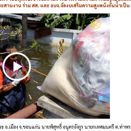
ะสานงาน ร่วม สส. และ อบจ.จัดงบเสริมความสูงพนังกั้นน้ำเป็น
่าพระ อ.เมือง จ.ขอนแก่น นายพิสุทธิ์ อนุตรอังกูร นายกเทศมนตรี ต.ท่า