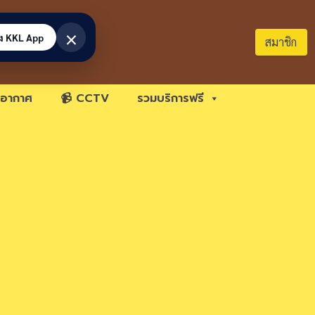
×
้ง KKL App
สมาชิก
อากาศ
📹 CCTV
รวมบริการฟรี