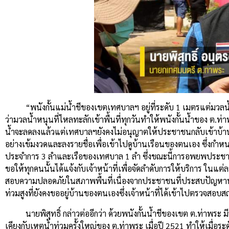
“พนังกั้นแม่น้ำชีของเขตเทศบาลฯ อยู่ที่ระดับ 1 เมตรแต่มว
ว่ามวลน้ำหนุนที่ไหลทะลักเข้าพื้นที่ทุกวันทำให้พนังกั้นน้ำของ ต.ท่า
น้ำจะลดลงแล้วแต่เทศบาลฯยังคงไม่อนุญาตให้ประชาชนกลับเข้าบ้านเนื่
อย่างเข้มงวดและลงรายชื่อเพื่อเข้าไปดูบ้านเรือนของตนเอง ซึ่งกำหน
ประจำการ 3 ลำและเรือของเทศบาล 1 ลำ ซึ่งขณะนี้การอพยพประชาชนมาไ
ขอให้ทุกคนนั้นได้แจ้งกับเจ้าหน้าที่เพื่อจัดลำดับการให้บริการ ในแ
สอบความปลอดภัยในสภาพพื้นที่เนื่องจากประชาชนที่ประสบปัญหาน้ำท่
ท่วมสูงที่ยังคงขออยู่บ้านของตนเองซึ่งเจ้าหน้าที่ได้เข้าไปตรวจสอบ
นายพิสุทธิ์ กล่าวต่ออีกว่า ด้วยพนังกั้นน้ำชีของเขต ต.ท่าพระ ม
เคียงกับเหตุน้ำท่วมครั้งใหญ่ของ ต.ท่าพระ เมื่อปี 2521 ทำให้เมื