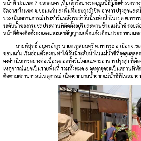
หน้าที่ ปภ.เขต 7 จ.สกลนคร ,ทีมเด็กวัดนางรอง,มูลนิธิกู้ภัยตำรวจท
จิตอาสาในเขต จ.ขอนแก่น ลงพื้นที่มอบถุงยังชีพ อาหารปรุงสุกและน้ำด
ประเมินสถานการณ์ประจำวันหลังพบว่าวันนี้ระดับน้ำในเขต ต.ท่าพระ
ระดับน้ำของกรมชลประทานที่ติดตั้งอยู่ริมสะพานข้ามแม่น้ำชี รอยต่อ
หน้าที่ต้องติดตั้งธงแดงและเสาสัญญาณเพื่อแจ้งเตือนประชาชนและวัด
นายพิสุทธิ์ อนุตรอังกูร นายกเทศมนตรี ต.ท่าพระ อ.เมือง จ.ขอนแ
ขอนแก่น เริ่มอ่อนตัวลงจนทำให้วันนี้ระดับน้ำในแม่น้ำชีที่จุดสูงสุดล
คงดำเนินการอย่างต่อเนื่องตลอดทั้งวันโดยเฉพาะอาหารปรุงสุก ที่ต้อ
เหตุการณ์แยกเป็นรายพื้นที่ รวมทั้งหมด 6 จุดทุกจุดจะเป็นสถานที่พ
ติดตามสถานการณ์เหตุการณ์ เนื่องจากมวลน้ำจากแม่น้ำชีที่ไหลมาจาก 