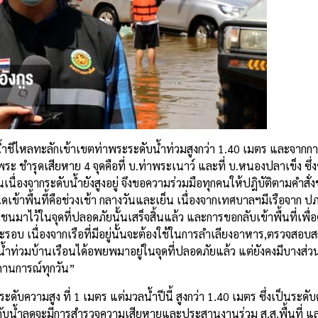
ลน้ำชีไหลทะลักเข้าเขตท่าพระระดับน้ำท่วมสูงกว่า 1.40 เมตร และจา
พระ ชำรุดเสียหาย 4 จุดคือที่ บ.ท่าพระเนาว์ และที่ บ.หนองปลาเข็ง ซึ่
องจากระดับน้ำยังสูงอยู่ จึงขอความร่วมมือทุกคนให้ปฎิบัติตามคำสั่งข
ดเข้าพื้นที้คือช่วงเช้า กลางวันและเย็น เนื่องจากเทศบาลฯมีเรือจาก ป
ว้ในจุดที่ปลอดภัยนั้นเสร็จสิ้นแล้ว และการขอกลับเข้าพื้นที่เพื่อดู
ต่ละรอบ เนื่องจากเรือที่มีอยู่นั้นจะต้องใช้ในการลำเลียงอาหาร,ตรวจส
วมบ้านเรือนได้อพยพมาอยู่ในจุดที่ปลอดภัยแล้ว แต่ยังคงมีบางส่วนท
สถานการณ์ทุกวัน”
ีระดับความสูง ที่ 1 เมตร แต่มวลน้ำปีนี้ สูงกว่า 1.40 เมตร ซึ่งเป็นระด
่อระดับน้ำลดจะมีการสำรวจความเสียหายและประสานงานร่วม ส.ส.พื้นที่ แ