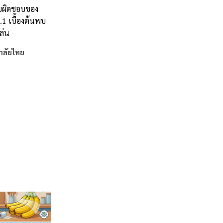
ับผิดชอบของ
.1 เบื้องต้นพบ
ล่น
าลัยไทย