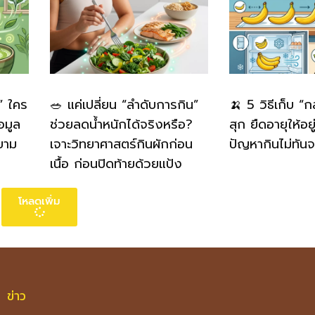
” ใคร
🥗 แค่เปลี่ยน “ลำดับการกิน”
🍌 5 วิธีเก็บ “
อมูล
ช่วยลดน้ำหนักได้จริงหรือ?
สุก ยืดอายุให้อย
ยาม
เจาะวิทยาศาสตร์กินผักก่อน
ปัญหากินไม่ทันจ
เนื้อ ก่อนปิดท้ายด้วยแป้ง
โหลดเพิ่ม
ข่าว