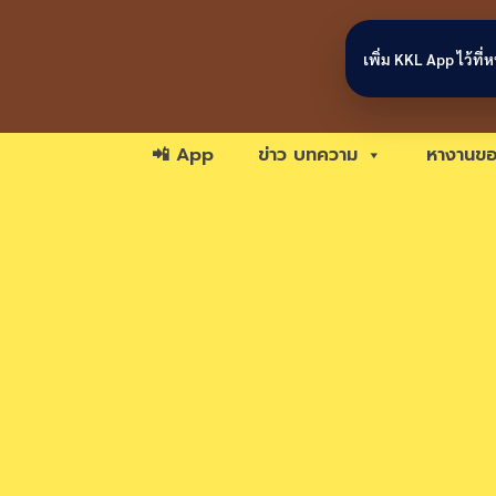
Skip to content
เพิ่ม KKL App ไว้ที
📲 App
ข่าว บทความ
หางานขอ