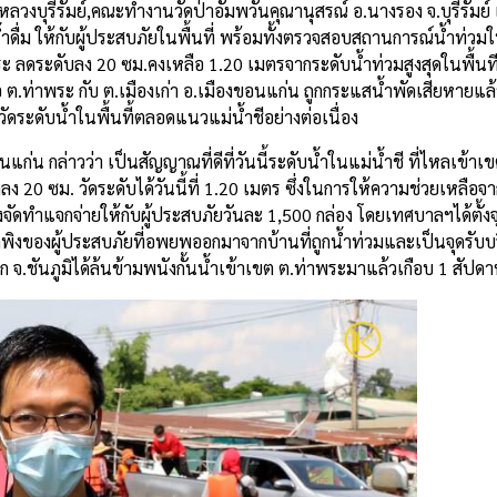
างหลวงบุรีรัมย์,คณะทำงานวัดป่าอัมพวันคุณานุสรณ์ อ.นางรอง จ.บุรีรั
ื่ม ให้กับผู้ประสบภัยในพื้นที่ พร้อมทั้งตรวจสอบสถานการณ์น้ำท่วมในพ
 ลดระดับลง 20 ซม.คงเหลือ 1.20 เมตรจากระดับน้ำท่วมสูงสุดในพื้นที 
 ต.ท่าพระ กับ ต.เมืองเก่า อ.เมืองขอนแก่น ถูกกระแสน้ำพัดเสียหายแล้
ระดับน้ำในพื้นที้ตลอดแนวแม่น้ำชีอย่างต่อเนื่อง
ก่น กล่าวว่า เป็นสัญญาณที่ดีที่วันนี้ระดับน้ำในแม่น้ำชี ที่ไหลเข้าเข
ดลง 20 ซม. วัดระดับได้วันนี้ที่ 1.20 เมตร ซึ่งในการให้ความช่วยเหลือจ
งจัดทำแจกจ่ายให้กับผู้ประสบภัยวันละ 1,500 กล่อง โดยเทศบาลฯได้ตั้ง
ักพิงของผู้ประสบภัยที่อพยพออกมาจากบ้านที่ถูกน้ำท่วมและเป็นจุดรับบ
จ.ชันภูมิได้ล้นข้ามพนังกั้นน้ำเข้าเขต ต.ท่าพระมาแล้วเกือบ 1 สัปดา