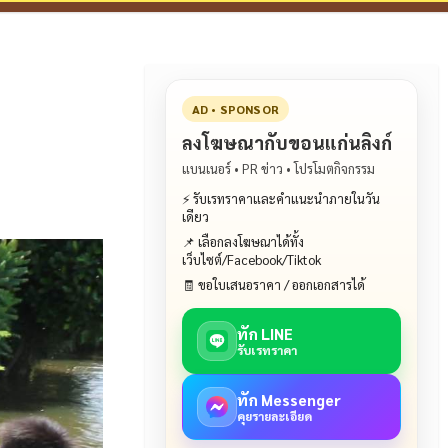
AD • SPONSOR
ลงโฆษณากับขอนแก่นลิงก์
แบนเนอร์ • PR ข่าว • โปรโมตกิจกรรม
⚡ รับเรทราคาและคำแนะนำภายในวัน
เดียว
📌 เลือกลงโฆษณาได้ทั้ง
เว็บไซต์/Facebook/Tiktok
🧾 ขอใบเสนอราคา / ออกเอกสารได้
ทัก LINE
รับเรทราคา
ทัก Messenger
คุยรายละเอียด