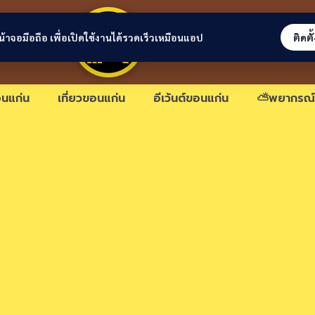
ขอนแก่นลิงก์
่หน้าจอมือถือ เพื่อเปิดใช้งานได้รวดเร็วเหมือนแอป
ติดตั
นแก่น
เที่ยวขอนแก่น
อีเว้นต์ขอนแก่น
⛅พยากรณ์