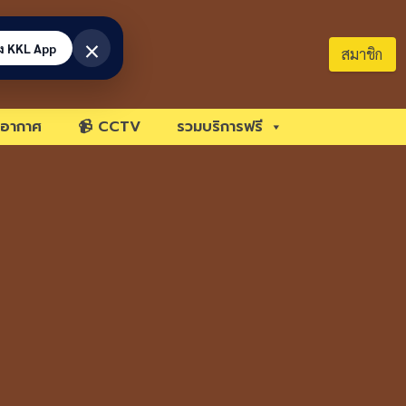
×
้ง KKL App
สมาชิก
อากาศ
📹 CCTV
รวมบริการฟรี