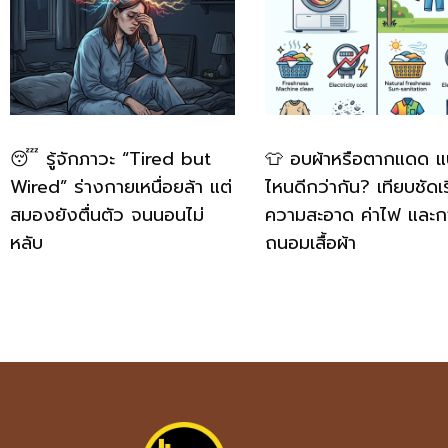
😴 รู้จักภาวะ “Tired but
👕 อบผ้าหรือตากแดด 
Wired” ร่างกายเหนื่อยล้า แต่
ไหนดีกว่ากัน? เทียบชัดเร
สมองยังตื่นตัว จนนอนไม่
ความสะอาด ค่าไฟ และก
หลับ
ถนอมเสื้อผ้า