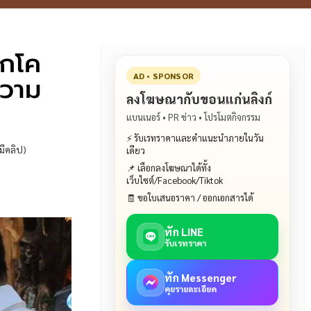
ากโค
ความ
AD • SPONSOR
ลงโฆษณากับขอนแก่นลิงก์
แบนเนอร์ • PR ข่าว • โปรโมตกิจกรรม
⚡ รับเรทราคาและคำแนะนำภายในวัน
มีคลิป)
เดียว
📌 เลือกลงโฆษณาได้ทั้ง
เว็บไซต์/Facebook/Tiktok
🧾 ขอใบเสนอราคา / ออกเอกสารได้
ทัก LINE
รับเรทราคา
ทัก Messenger
คุยรายละเอียด