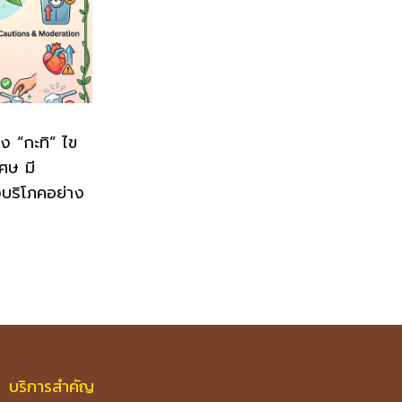
ิง “กะทิ” ไข
เศษ มี
งบริโภคอย่าง
บริการสำคัญ