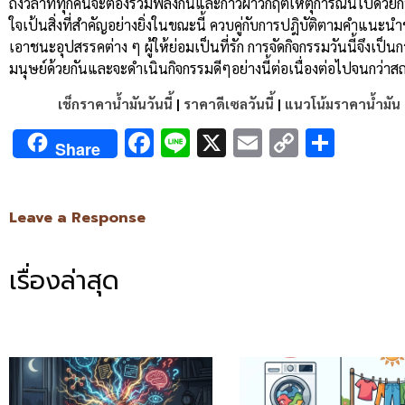
ถึงวลาที่ทุกคนจะต้องรวมพลังกันและก้าวผ่าวิกฤติเหตุการณ์นี้ไปด้วยก
ใจเป้นสิ่งที่สำคัญอย่างยิ่งในขณะนี้ ควบคู่กับการปฎิบัติตามคำแนะนำ
เอาชนะอุปสรรคต่าง ๆ ผู้ให้ย่อมเป็นที่รัก การจัดกิจกรรมวันนี้จึงเป
มนุษย์ด้วยกันและจะดำเนินกิจกรรมดีๆอย่างนี้ต่อเนื่องต่อไปจนกว่า
เช็กราคาน้ำมันวันนี้
|
ราคาดีเซลวันนี้
|
แนวโน้มราคาน้ำมัน
Facebook
Line
X
Email
Copy
Shar
Share
Link
Leave a Response
เรื่องล่าสุด