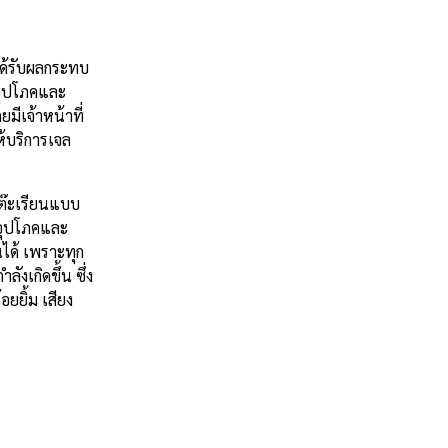
่ได้รับผลกระทบ
อุปโภคและ
ีเจ้าหน้าที่
้บริการเจล
โต๊ะเรียนแบบ
งอุปโภคและ
นได้ เพราะทุก
งเกิดขึ้น ซึ่ง
อยยิ้ม เสียง