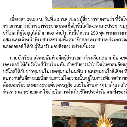
เมื่อเวลา 09.00 น. วันที่ 30 พ.ค.2564 ผู้สื่อข่าวรายงานว่า ท
จากสถานการณ์การแพร่ระบาดของเชื้อไวรัสโควิด-19 และประชาชนผ
บริโภค ที่ผู้ใจบุญได้นำมาแจกจ่ายในวันนี้จำนวน 250 ชุด ท่ามกล
อสม.และเจ้าหน้าที่เทศบาลฯรวมทั้ง สมาชิกสภาพเทศบาล ร่วมตรวจคั
แอลกอฮอล์ ให้กับผู้ที่มารับมอบสิงของ อย่างเข้มงวด
นายบัวเรียน อโรคยนันท์ อดีตผู้อำนวยการโรงเรียนสนามบิน จ.ขอน
เลคเชอร์ ให้กับวัดโพธิ์บ้านโนนทัน สำหรับการนำไปใชในศาสนกิจขอ
บริโภคให้กับชาวชุมชนในเขตชุมชนโนนทัน 1 และชุมชนใกล้เคียง ที่กลุ
คนทราบกันดีก่าขณะนี้สถานการณ์โดยรวมนั้นอยู่ในภาวะที่ยากลำบาก 
ต้องยอมรับว่าส่งผลกระทบต่อเศรษฐกิจ และในด้านต่างๆมาตั้งแต่เกิเหตุก
หัวเราะ และช่วยลดค่าใช้จ่ายในการดำเนินชีวิตประจำวัน จากสิ่งของท