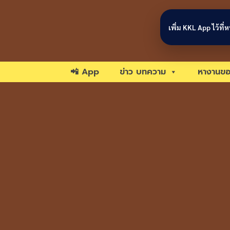
Skip to content
เพิ่ม KKL App ไว้ที
📲 App
ข่าว บทความ
หางานขอ