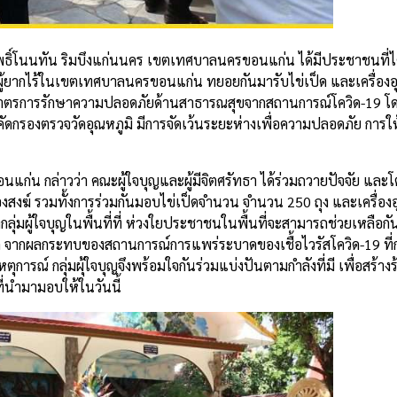
ี่วัดโพธิ์โนนทัน ริมบึงแก่นนคร เขตเทศบาลนครขอนแก่น ได้มีประชาชนที
ู้ยากไร้ในเขตเทศบาลนครขอนแก่น ทยอยกันมารับไข่เป็ด และเครื่อง
างมาตรการรักษาความปลอดภัยด้านสาธารณสุขจากสถานการณ์โควิด-19 โดยม
ดกรองตรวจวัดอุณหภูมิ มีการจัดเว้นระยะห่างเพื่อความปลอดภัย การให
แก่น กล่าวว่า คณะผู้ใจบุญและผู้มีจิตศรัทธา ได้ร่วมถวายปัจจัย และ
งสงฆ์ รวมทั้งการร่วมกันมอบไข่เป็ดจำนวน จำนวน 250 ถุง และเครื่อ
่มผู้ใจบุญในพื้นที่ที่ ห่วงใยประชาชนในพื้นที่จะสามารถช่วยเหลือกั
จากผลกระทบของสถานการณ์การแพร่ระบาดของเชื้อไวรัสโควิด-19 ที่กำลั
ารณ์ กลุ่มผุ้ใจบุญจึงพร้อมใจกันร่วมแบ่งปันตามกำลังที่มี เพื่อสร้างร้
ี่นำมามอบให้ในวันนี้