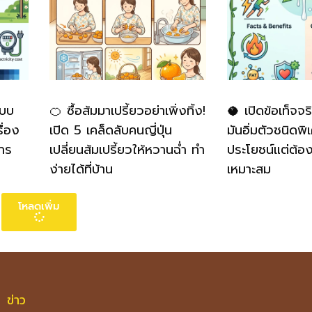
แบบ
🍊 ซื้อส้มมาเปรี้ยวอย่าเพิ่งทิ้ง!
🥥 เปิดข้อเท็จจร
ื่อง
เปิด 5 เคล็ดลับคนญี่ปุ่น
มันอิ่มตัวชนิดพิ
าร
เปลี่ยนส้มเปรี้ยวให้หวานฉ่ำ ทำ
ประโยชน์แต่ต้อ
ง่ายได้ที่บ้าน
เหมาะสม
โหลดเพิ่ม
ข่าว