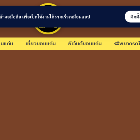
ขอนแก่นลิงก์
่หน้าจอมือถือ เพื่อเปิดใช้งานได้รวดเร็วเหมือนแอป
ติดตั
นแก่น
เที่ยวขอนแก่น
อีเว้นต์ขอนแก่น
⛅พยากรณ์