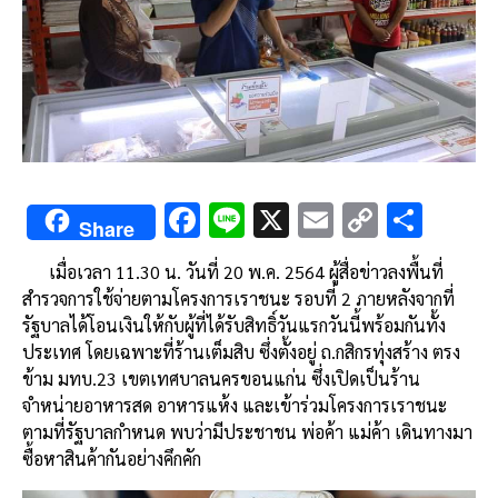
F
Li
X
E
C
S
Share
ac
n
m
o
h
เมื่อเวลา 11.30 น. วันที่ 20 พ.ค. 2564 ผู้สื่อข่าวลงพื้นที่
e
e
ai
py
ar
สำรวจการใช้จ่ายตามโครงการเราชนะ รอบที่ 2 ภายหลังจากที่
b
l
Li
e
รัฐบาลได้โอนเงินให้กับผู้ที่ได้รับสิทธิ์วันแรกวันนี้พร้อมกันทั้ง
o
n
ประเทศ โดยเฉพาะที่ร้านเต็มสิบ ซึ่งตั้งอยู่ ถ.กสิกรทุ่งสร้าง ตรง
ข้าม มทบ.23 เขตเทศบาลนครขอนแก่น ซึ่งเปิดเป็นร้าน
o
k
จำหน่ายอาหารสด อาหารแห้ง และเข้าร่วมโครงการเราชนะ
k
ตามที่รัฐบาลกำหนด พบว่ามีประชาชน พ่อค้า แม่ค้า เดินทางมา
ซื้อหาสินค้ากันอย่างคึกคัก