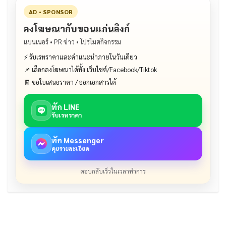
AD • SPONSOR
ลงโฆษณากับขอนแก่นลิงก์
แบนเนอร์ • PR ข่าว • โปรโมตกิจกรรม
⚡ รับเรทราคาและคำแนะนำภายในวันเดียว
📌 เลือกลงโฆษณาได้ทั้ง เว็บไซต์/Facebook/Tiktok
🧾 ขอใบเสนอราคา / ออกเอกสารได้
ทัก LINE
รับเรทราคา
ทัก Messenger
คุยรายละเอียด
ตอบกลับเร็วในเวลาทำการ