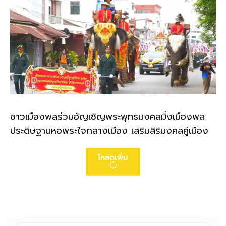
ชาวเมืองพลร่วมอัญเชิญพระพุทธมงคลมิ่งเมืองพล
ประดิษฐานหอพระใจกลางเมือง เสริมสิริมงคลคู่เมือง
โหลดเพิ่ม