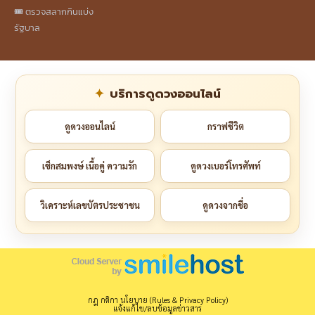
🎟️ ตรวจสลากกินแบ่ง
รัฐบาล
บริการดูดวงออนไลน์
ดูดวงออนไลน์
กราฟชีวิต
เช็กสมพงษ์ เนื้อคู่ ความรัก
ดูดวงเบอร์โทรศัพท์
วิเคราะห์เลขบัตรประชาชน
ดูดวงจากชื่อ
กฎ กติกา นโยบาย (Rules & Privacy Policy)
แจ้งแก้ไข/ลบข้อมูลข่าวสาร