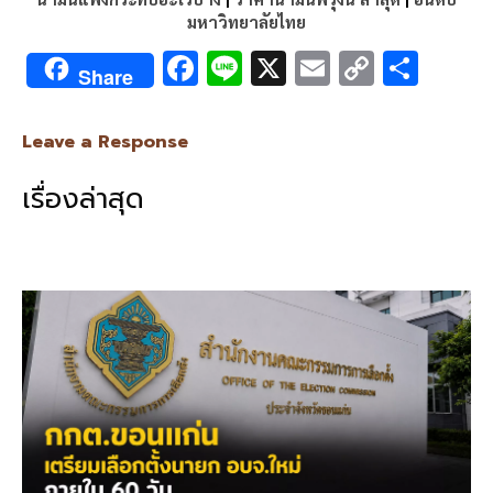
มหาวิทยาลัยไทย
F
Li
X
E
C
S
Share
ac
n
m
o
h
e
e
ai
py
ar
Leave a Response
b
l
Li
e
เรื่องล่าสุด
o
n
o
k
k