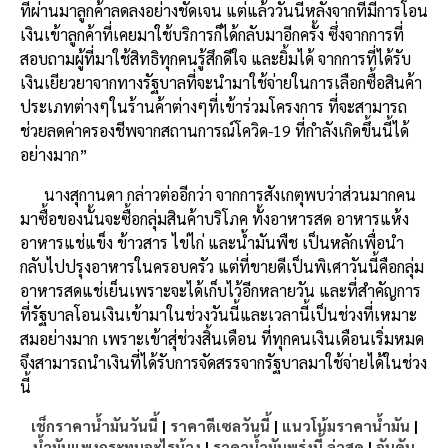
ที่ผ่านมาลูกค้าลดลงอย่างชัดเจน แต่แล้ววันนี้หลังจากที่มีการโอน
เงินเข้าลูกค้าที่เคยมาใช้บริการก็ได้กลับมาอีกครั้ง ซึ่งจากการที่
สอบถามผู้ที่มาใช้สิทธิทุกคนรู้สึกดีใจ และยิ้มได้ จากการที่ได้รับ
เงินเยียวยาจากทางรัฐบาลที่จะนำมาใช้จ่ายในการเลือกซื้อสินค้า
ประเภทต่างๆในร้านค้าต่างๆที่เข้าร่วมโครงการ ที่จะสามารถ
ช่วยลดค่าครองชีพจากสถานการณ์โควิด-19 ที่กำลังเกิดขึ้นนี้ได้
อย่างมาก”
นางสุกานดา กล่าวต่ออีกว่า จากการสังเกตุพบว่าส่วนมากคน
มาซื้อของนั้นจะซื้อกลุ่มสินค้าบริโภค ทั้งอาหารสด อาหารแห้ง
อาหารแช่แข็ง ข้าวสาร ไข่ไก่ และน้ำมันพืช เป็นหลักเพื่อนำ
กลับไปปรุงอาหารในครอบครัว แต่ที่ขายดีเป็นพิเศาวันนี้คือกลุ่ม
อาหารสดแช่เย็นเพราะจะได้เก็บไว้อีกหลายวัน และที่สำคัญการ
ที่รัฐบาลโอนเงินเข้ามาในช่วงวันนี้และเวลานี้เป็นช่วงที่เหมาะ
สมอย่างมาก เพราะเข้าสุ่ช่วงสิ้นเดือน ที่ทุกคนเงินเดือนเริ่มหมด
จึงสามารถนำเงินที่ได้รับการจัดสรรจากรัฐบาลมาใช้จ่ายได้ในช่วง
นี้
เช็กราคาน้ำมันวันนี้
|
ราคาดีเซลวันนี้
|
แนวโน้มราคาน้ำมัน
|
น้ำมันแพงกระทบอะไรบ้าง
|
ราคาน้ำมันพรุ่งนี้ ล่าสุด
|
อันดับ