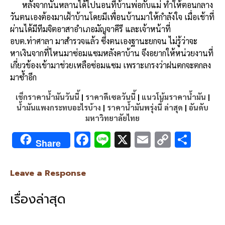
หลังจากนั้นหลานได้ไปนอนที่บ้านพ่อกับแม่ ทำให้ตอนกลาง
วันตนเองต้องมาเฝ้าบ้านโดยมีเพื่อนบ้านมาให้กำลังใจ เมื่อเช้าที่
ผ่านได้มีทีมจิตอาสาอำเภอมัญจาคีรี และเจ้าหน้าที่
อบต.ท่าศาลา มาสำรวจแล้ว ซึ่งตนเองฐานะยกจน ไม่รู้ว่าจะ
หาเงินจากที่ไหนมาซ่อมแซมหลังคาบ้าน จึงอยากให้หน่วยงานที่
เกี่ยวข้องเข้ามาช่วยเหลือซ่อมแซม เพราะเกรงว่าฝนตกจะตกลง
มาซ้ำอีก
เช็กราคาน้ำมันวันนี้
|
ราคาดีเซลวันนี้
|
แนวโน้มราคาน้ำมัน
|
น้ำมันแพงกระทบอะไรบ้าง
|
ราคาน้ำมันพรุ่งนี้ ล่าสุด
|
อันดับ
มหาวิทยาลัยไทย
F
Li
X
E
C
S
Share
ac
n
m
o
h
e
e
ai
py
ar
Leave a Response
b
l
Li
e
เรื่องล่าสุด
o
n
o
k