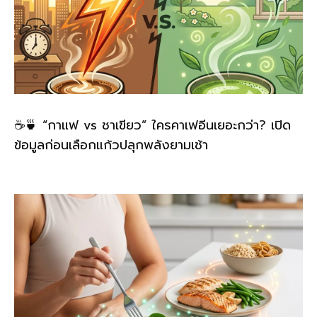
☕🍵 “กาแฟ vs ชาเขียว” ใครคาเฟอีนเยอะกว่า? เปิด
ข้อมูลก่อนเลือกแก้วปลุกพลังยามเช้า