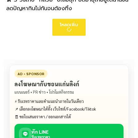
ลดปัญหากินไม่ทันจนต้องทิ้ง
โหลดเพิ่ม
AD • SPONSOR
ลงโฆษณากับขอนแก่นลิงก์
แบนเนอร์ • PR ข่าว • โปรโมตกิจกรรม
⚡ รับเรทราคาและคำแนะนำภายในวันเดียว
📌 เลือกลงโฆษณาได้ทั้ง เว็บไซต์/Facebook/Tiktok
🧾 ขอใบเสนอราคา / ออกเอกสารได้
ทัก LINE
รับเรทราคา