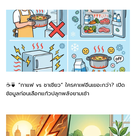
k
☕🍵 “กาแฟ vs ชาเขียว” ใครคาเฟอีนเยอะกว่า? เปิด
ข้อมูลก่อนเลือกแก้วปลุกพลังยามเช้า