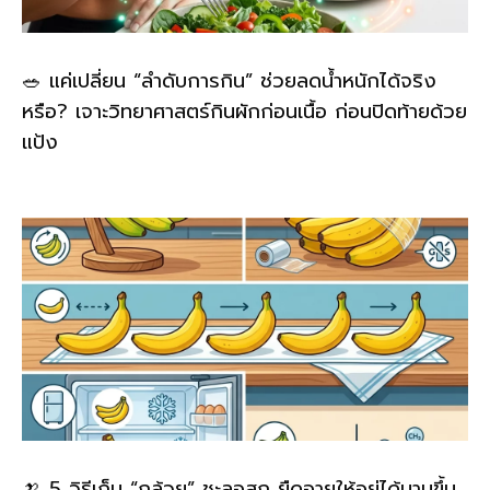
🥗 แค่เปลี่ยน “ลำดับการกิน” ช่วยลดน้ำหนักได้จริง
หรือ? เจาะวิทยาศาสตร์กินผักก่อนเนื้อ ก่อนปิดท้ายด้วย
แป้ง
🍌 5 วิธีเก็บ “กล้วย” ชะลอสุก ยืดอายุให้อยู่ได้นานขึ้น