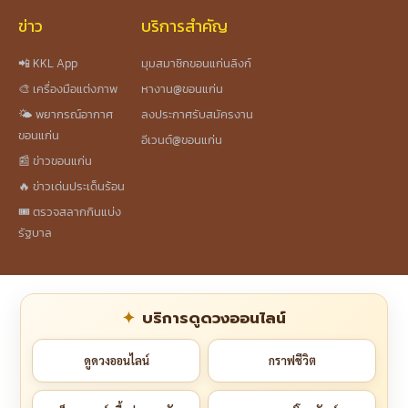
ข่าว
บริการสำคัญ
📲 KKL App
มุมสมาชิกขอนแก่นลิงก์
🎨 เครื่องมือแต่งภาพ
หางาน@ขอนแก่น
🌤️ พยากรณ์อากาศ
ลงประกาศรับสมัครงาน
ขอนแก่น
อีเวนต์@ขอนแก่น
📰 ข่าวขอนแก่น
🔥 ข่าวเด่นประเด็นร้อน
🎟️ ตรวจสลากกินแบ่ง
รัฐบาล
บริการดูดวงออนไลน์
ดูดวงออนไลน์
กราฟชีวิต