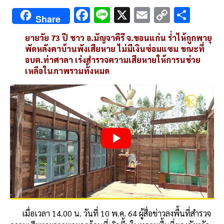
F
Li
X
E
C
S
Share
ac
n
m
o
h
ยายวัย 73 ปี ชาว อ.มัญจาคีรี จ.ขอนแก่น ร่ำไห้ถูกพายุ
e
e
ai
py
ar
พัดหลังคาบ้านพังเสียหาย ไม่มีเงินซ่อมแซม ขณะที่
b
l
Li
e
อบต.ท่าศาลา เร่งสำรวจความเสียหายให้การนช่วย
เหลือในภาพรวมทั้งหมด
o
n
o
k
k
เมื่อเวลา 14.00 น. วันที่ 10 พ.ค. 64 ผู้สื่อข่าวลงพื้นที่สำรวจ