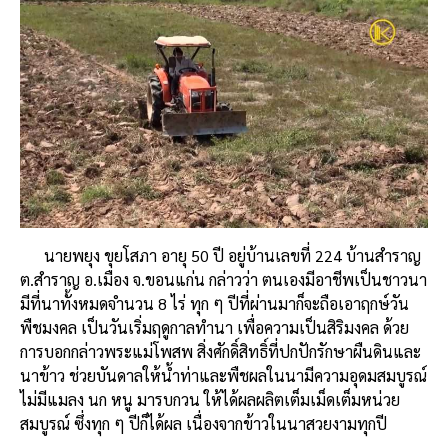
นายพยุง ขุยโสภา อายุ 50 ปี อยู่บ้านเลขที่ 224 บ้านสำราญ
ต.สำราญ อ.เมือง จ.ขอนแก่น กล่าวว่า ตนเองมีอาชีพเป็นชาวนา
มีที่นาทั้งหมดจำนวน 8 ไร่ ทุก ๆ ปีที่ผ่านมาก็จะถือเอาฤกษ์วัน
พืชมงคล เป็นวันเริ่มฤดูกาลทำนา เพื่อความเป็นสิริมงคล ด้วย
การบอกกล่าวพระแม่โพสพ สิ่งศักดิ์สิทธิ์ที่ปกปักรักษาผืนดินและ
นาข้าว ช่วยบันดาลให้น้ำท่าและพืชผลในนามีความอุดมสมบูรณ์
ไม่มีแมลง นก หนู มารบกวน ให้ได้ผลผลิตเต็มเม็ดเต็มหน่วย
สมบูรณ์ ซึ่งทุก ๆ ปีก็ได้ผล เนื่องจากข้าวในนาสวยงามทุกปี