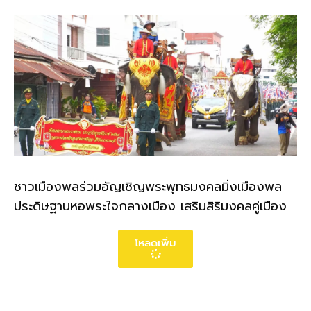
ชาวเมืองพลร่วมอัญเชิญพระพุทธมงคลมิ่งเมืองพล
ประดิษฐานหอพระใจกลางเมือง เสริมสิริมงคลคู่เมือง
โหลดเพิ่ม