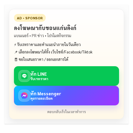
AD • SPONSOR
ลงโฆษณากับขอนแก่นลิงก์
แบนเนอร์ • PR ข่าว • โปรโมตกิจกรรม
⚡ รับเรทราคาและคำแนะนำภายในวันเดียว
📌 เลือกลงโฆษณาได้ทั้ง เว็บไซต์/Facebook/Tiktok
🧾 ขอใบเสนอราคา / ออกเอกสารได้
ทัก LINE
รับเรทราคา
ทัก Messenger
คุยรายละเอียด
ตอบกลับเร็วในเวลาทำการ