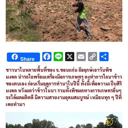
F
Li
X
E
C
S
Share
ac
n
m
o
h
ชาวนาในหลายพื้นที่ของ จ.ขอนแก่น ถือฤกษ์เอาวันพืช
e
e
ai
py
ar
มงคล นำรถไถพร้อมเครื่องมือการเกษตร ลงทำการไถนาข้าว
b
l
Li
e
ของตนเอง ก่อนเริ่มฤดูการทำนาในปีนี้ ทั้งนี้เพื่อความเป็นสิริ
o
n
มงคล หวังผลว่าข้าวในนา รวมทั้งพืชผลทางการเกษตรอื่นๆ
จะได้ผลผลิตดี มีความสวยงามอุดมสมบูรณ์ เหมือนทุก ๆ ปีที่
o
k
เคยทำมา
k