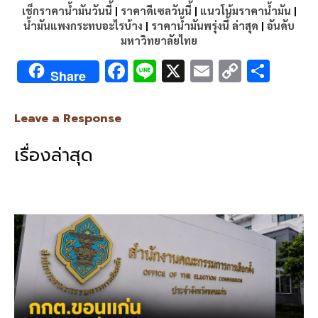
เช็กราคาน้ำมันวันนี้
|
ราคาดีเซลวันนี้
|
แนวโน้มราคาน้ำมัน
|
น้ำมันแพงกระทบอะไรบ้าง
|
ราคาน้ำมันพรุ่งนี้ ล่าสุด
|
อันดับ
มหาวิทยาลัยไทย
F
Li
X
E
C
S
Share
ac
n
m
o
h
e
e
ai
py
ar
Leave a Response
b
l
Li
e
เรื่องล่าสุด
o
n
o
k
k