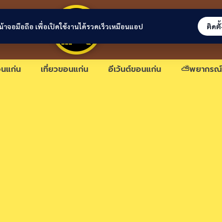
ขอนแก่นลิงก์
่หน้าจอมือถือ เพื่อเปิดใช้งานได้รวดเร็วเหมือนแอป
ติดตั
นแก่น
เที่ยวขอนแก่น
อีเว้นต์ขอนแก่น
⛅พยากรณ์