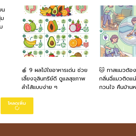
บน
่ม
่ม
🍎 9 ผลไม้ใยอาหารเด่น ช่วย
🐱 ทาสแมวต้องรู้
เลี้ยงจุลินทรีย์ดี ดูแลสุขภาพ
กลิ่นฉี่แมวติดแน
ลำไส้แบบง่าย ๆ
กวนใจ คืนบ้าน
โหลดเพิ่ม