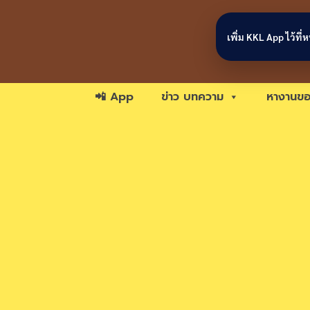
Skip to content
เพิ่ม KKL App ไว้ที
📲 App
ข่าว บทความ
หางานขอ