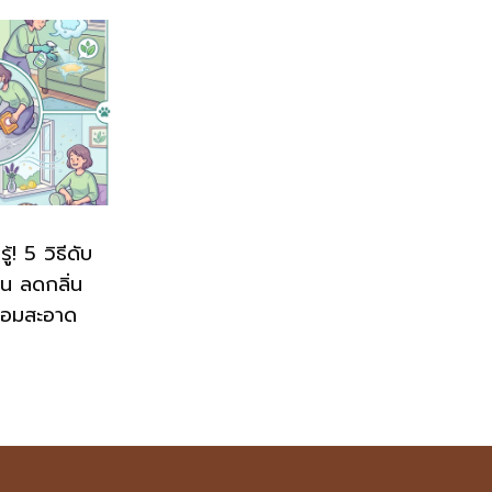
! 5 วิธีดับ
่น ลดกลิ่น
หอมสะอาด