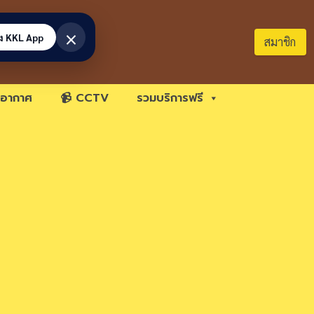
×
้ง KKL App
สมาชิก
อากาศ
📹 CCTV
รวมบริการฟรี