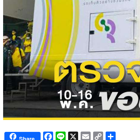
Facebook
Line
X
Email
Copy
Shar
Share