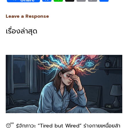
ac
n
m
o
h
e
e
ai
py
ar
Leave a Response
b
l
Li
e
เรื่องล่าสุด
o
n
o
k
k
😴 รู้จักภาวะ “Tired but Wired” ร่างกายเหนื่อยล้า