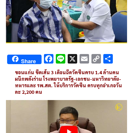
F
Li
X
E
C
S
Share
ac
n
m
o
h
ขอนแก่น ขีดเส้น 3 เดือนฉีดวัคซีนครบ 1.4 ล้านคน
e
e
ai
py
ar
ผนึกพลังร่วม โรงพยาบาลรัฐ-เอกชน-มหาวิทยาลัย-
b
l
Li
e
ทหารและ รพ.สต. ให้บริการวัคซีน ครบทุกอำเภอวัน
ละ 2,200 คน
o
n
o
k
k