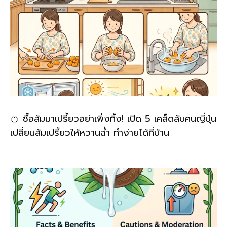
🍊 ซื้อส้มมาเปรี้ยวอย่าเพิ่งทิ้ง! เปิด 5 เคล็ดลับคนญี่ปุ่น
เปลี่ยนส้มเปรี้ยวให้หวานฉ่ำ ทำง่ายได้ที่บ้าน