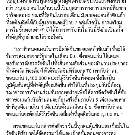
ในกลุ่มจังหวัดฟื้นฟูเศรษฐกิจ มีผู้ที่ได้รับวัคซีนไปแล้วทั้งสิ้นรวม
กว่า 24,000 คน ในจำนวนนี้เป็นบุคลากรทางการแพทย์ที่มากก
ว่าร้อยละ 80 ขณะที่วัคซีนในรอบเดือน มิ.ย.ของแอนต้าซิเนก้า
ที่จะต้องฉีดให้กับผู้สูงอายุและผู้ป่วย 7 กลุ่มโรคนั้น การเตรียม
การในขั้นตอนต่างๆ จึงได้มีการหารือกันในวันนี้ซึ่งถือเป็นครั้ง
สำคัญที่ทุกฝ่ายจะได้ร่วมมือกัน
“เรากำหนดแผนในการฉีดวัคซีนของแอสต้าซิเนก้า ที่จะได้
รับการส่งมอบจากรัฐบาลในเดือน มิ.ย. ซึ่งขอนแก่น ได้เสนอ
ขอรับการจัดสรรวัคซีนไปทั้งสิ้นตามสัดส่วนของจำนวนประชากร
ทั้งจังหวัด ที่จะต้องให้ได้รับวัคซีนที่ร้อยละ 70 เท่ากับว่า คน
ขอนแก่น 1,400,000 คนจะได้รับวัคซีนทั้งหมด ซึ่งถือเป็น
ภูมิคุ้มกันหมู่ที่สำคัญที่จะเกิดขึ้น ทำให้ในที่ประชุมวันนี้ต้องบู
รณาการการทำงานร่วมกันจากทุกฝ่ายเพื่อให้ดารฉีดวัคซีนให้กับ
ชาวขอนแก่นนับล้านคนจะต้องเสร็จสิ้นภายใน 3 เดือนและหาก
ช้าที่สุดคือภายใน 4 เดือนนับตั้งแต่เดือน มิ.ย. ซึ่งเท่ากับว่าคน
ขอนแก่นจะต้องได้รับวัคซีนเฉลี่ยต่ำที่สุดคือวันละ 2,200 คน ”
ผวจ.ขอนแก่น กล่าวต่ออีกว่า วันนี้ทุกคนคุ้นชินและเชื่อมั่นใน
วัคซีนที่รัฐบาลได้จัดสรรมาให้และเข้าสู่ขั้นตอนของการลง