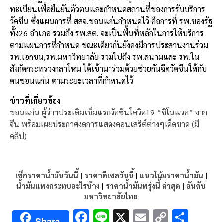
ทะเบียนเพื่อยืนยันตัวตนและกำหนดสถานที่ของการรับบริการ
วัคซีน ซึ่งแผนการที่ สสจ.ขอนแก่นกำหนดไว้ คือการที่ รพ.ของรัฐ
ทั้ง26 อำเภอ รวมถึง รพ.สต. จะเป็นพื้นที่หลักในการให้บริการ
ตามแผนการที่กำหนด ขณะเดียวกันยังคงมีการประสานงานร่วม
รพ.เอกชน,รพ.มหาวิทยาลัย รวมไปถึง รพ.สนามและ รพ.ใน
สังกัดกระทรวงกลาโหม ได้เข้ามาร่วมด้วยช่วยกันฉีดวัคซีนให้กับ
คนขอนแก่น ตามระยะเวลาที่กำหนดไว้
ข่าวที่เกี่ยวข้อง
ขอนแก่น ผู้ว่าฯประเดิมเข็มแรกวัคซีนโควิด19 “ซิโนแวค” จาก
จีน พร้อมเผยประกาศงดการแสดงคอนเสริต์ต่างๆเด็ดขาด (มี
คลิป)
เช็กราคาน้ำมันวันนี้
|
ราคาดีเซลวันนี้
|
แนวโน้มราคาน้ำมัน
|
น้ำมันแพงกระทบอะไรบ้าง
|
ราคาน้ำมันพรุ่งนี้ ล่าสุด
|
อันดับ
มหาวิทยาลัยไทย
F
Li
X
E
C
S
Share