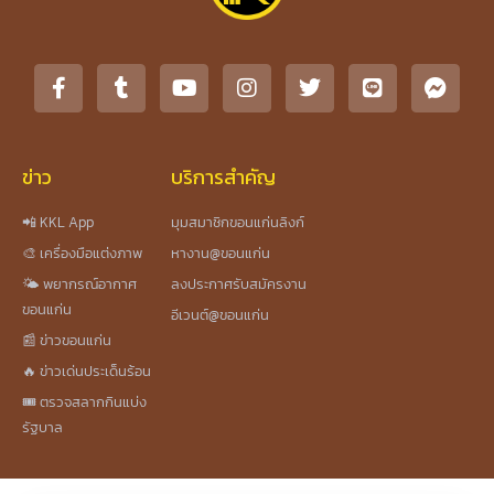
ข่าว
บริการสำคัญ
📲 KKL App
มุมสมาชิกขอนแก่นลิงก์
🎨 เครื่องมือแต่งภาพ
หางาน@ขอนแก่น
🌤️ พยากรณ์อากาศ
ลงประกาศรับสมัครงาน
ขอนแก่น
อีเวนต์@ขอนแก่น
📰 ข่าวขอนแก่น
🔥 ข่าวเด่นประเด็นร้อน
🎟️ ตรวจสลากกินแบ่ง
รัฐบาล