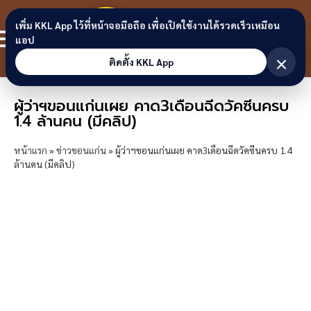
Skip to content
ขอนแก่น
เพิ่ม KKL App ไว้ที่หน้าจอมือถือ เพื่อเปิดใช้งานได้รวดเร็วเหมือน
สมาชิก
แอป
ลิงก์
×
ติดตั้ง KKL App
ผู้ว่าฯขอนแก่นเผย คาด3เดือนฉีดวัคซีนครบ
1.4 ล้านคน (มีคลิป)
หน้าแรก
»
ข่าวขอนแก่น
»
ผู้ว่าฯขอนแก่นเผย คาด3เดือนฉีดวัคซีนครบ 1.4
ล้านคน (มีคลิป)