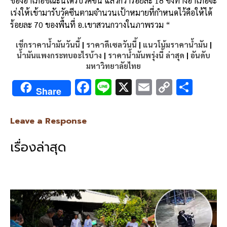
ของอำเภอขณะนี้ได้รับวัคซีน แล้วกว่าร้อยละ 18 ซึ่งทางอำเภอจะ
เร่งให้เข้ามารับวัคซีนตามจำนวนเป้าหมายที่กำหนดไว้คือให้ได้
ร้อยละ 70 ของพื้นที่ อ.เขาสวนกวางในภาพรวม “
เช็กราคาน้ำมันวันนี้
|
ราคาดีเซลวันนี้
|
แนวโน้มราคาน้ำมัน
|
น้ำมันแพงกระทบอะไรบ้าง
|
ราคาน้ำมันพรุ่งนี้ ล่าสุด
|
อันดับ
มหาวิทยาลัยไทย
F
Li
X
E
C
S
Share
ac
n
m
o
h
e
e
ai
py
ar
Leave a Response
b
l
Li
e
เรื่องล่าสุด
o
n
o
k
k