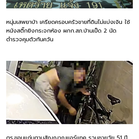
หนุ่มเสพยาบ้า เครียดครอบครัวขายที่ดินไม่แบ่งเงิน ใช้
หนังสติ๊กยิงกระจกห้อง ผกก.สภ.บ้านเป็ด 2 นัด
ตำรวจคุมตัวทันควัน
ตร.ขอนแก่นตามสัญญาณแอร์แทค รวบชายวัย 51 ปี