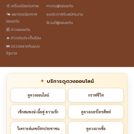
🎨 เครื่องมือแต่งภาพ
หางาน@ขอนแก่น
🌤️ พยากรณ์อากาศ
ลงประกาศรับสมัครงาน
ขอนแก่น
อีเวนต์@ขอนแก่น
📰 ข่าวขอนแก่น
🔥 ข่าวเด่นประเด็นร้อน
🎟️ ตรวจสลากกินแบ่ง
รัฐบาล
บริการดูดวงออนไลน์
ดูดวงออนไลน์
กราฟชีวิต
เช็กสมพงษ์ เนื้อคู่ ความรัก
ดูดวงเบอร์โทรศัพท์
วิเคราะห์เลขบัตรประชาชน
ดูดวงจากชื่อ