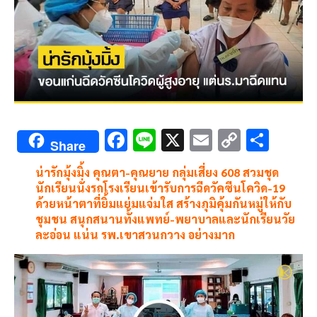
F
Li
X
E
C
S
Share
ac
n
m
o
h
น่ารักมุ้งมิ้ง คุณตา-คุณยาย กลุ่มเสี่ยง 608 สวมชุด
e
e
ai
py
ar
นักเรียนนั่งรถโรงเรียนเข้ารับการฉีดวัคซีนโควิด-19
b
l
Li
e
ด้วยหน้าตาที่ยิ้มแย่มแจ่มใส สร้างภุมิคุ้มกันหมู่ให้กับ
ชุมชน สนุกสนานทั้งแพทย์-พยาบาลและนักเรียนวัย
o
n
ละอ่อน แน่น รพ.เขาสวนกวาง อย่างมาก
o
k
k