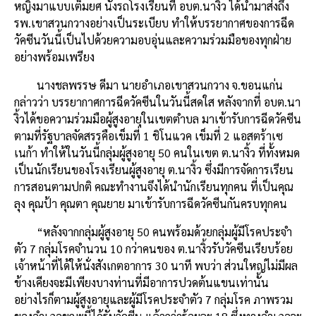
หญิงมาแบบเต็มยศ นั่งรถโรงเรียนที่ อบต.นางิ้ว ได้นำมาส่งถึง
รพ.เขาสวนกวางอย่างเป็นระเบียบ ทำให้บรรยากาศของการฉีด
วัคซีนวันนี้เป็นไปด้วยความอบอุ่นและความร่วมมือของทุกฝ่าย
อย่างพร้อมเพรียง
นางชลพรรษ ดีมา นายอำเภอเขาสวนกวาง จ.ขอนแก่น
กล่าวว่า บรรยากาศการฉีดวัคซีนในวันนี้สดใส หลังจากที่ อบต.นา
งิ้วได้ขอความร่วมมือผู้สูงอายุในเขตตำบล มาเข้ารับการฉีดวัคซีน
ตามที่รัฐบาลจัดสรรคือเข็มที่ 1 ชิโนแวค เข็มที่ 2 แอสตร้าเซ
เนก้า ทำให้ในวันนี้กลุ่มผู้สูงอายุ 50 คนในเขต ต.นางิ้ว ที่ทั้งหมด
เป็นนักเรียนของโรงเรียนผู้สูงอายุ ต.นางิ้ว ซึ่งมีการจัดการเรียน
การสอนตามปกติ คณะทำงานจึงได้นำนักเรียนทุกคน ที่เป็นคุณ
ลุง คุณป้า คุณตา คุณยาย มาเข้ารับการฉีดวัคซีนกันครบทุกคน
“หลังจากกลุ่มผู้สูงอายุ 50 คนพร้อมด้วยกลุ่มผู้มีโรคประจำ
ตัว 7 กลุ่มโรคจำนวน 10 กว่าคนของ ต.นางิ้วรับวัคซีนเรียบร้อย
เจ้าหน้าที่ได้ให้นั่งสังเกตอาการ 30 นาที พบว่า ส่วนใหญ่ไม่มีผล
ข้างเคียงจะมีเพียงบางท่านที่มีอาการปวดต้นแขนเท่านั้น
อย่างไรก็ตามผู้สูงอายุและผู้มีโรคประจำตัว 7 กลุ่มโรค ภาพรวม