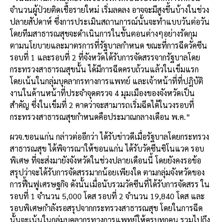
จำนวนผู้ป่วยติดเชื้อรายใหม่ เริ่มลดลง อาจจะมีสูงขึ้นบ้างในช่วง
ปลายสัปดาห์ ซึ่งการประเมินสถานการณ์นั้นจะทำแบบวันต่อวัน
โดยทีมสาธารณสุขจะดำเนินการในขั้นตอนต่างๆอย่างรัดกุม
ตามนโยบายและมาตรการที่รัฐบาลกำหนด ขณะที่การฉีดวัคซีน
รอบที่ 1 และรอบที่ 2 ที่จังหวัดได้รับการจัดสรรจากรัฐบาลโดย
กระทรวงสาธารณสุขนั้น ได้มีการฉีดครบถ้วนแล้วในเข็มแรก
โดยเน้นในกลุ่มบุคลากรทางการแพทย์ และเจ้าหน้าที่ที่ปฎิบัติ
งานในด้านหน้าที่ประจำจุดตรวจ 4 มุมเมืองของจังหวัดเป็น
สำคัญ ซึ่งในเข็มที่ 2 คาดว่าจะสามารถเริ่มฉีดได้ในวงรอบที่
กระทรวงสาธารณสุขกำหนดคือประมาณกลางเดือน พ.ค.”
ผวจ.ขอนแก่น กล่าวต่ออีกว่า ได้รับข่าวดีเมื่อรัฐบาลโดยกระทรวง
สาธารณสุข ได้พิจารณาให้ขอนแก่น ได้รับวัคซีนซิโนแวค รอบ
พิเศษ ที่จะส่งมายังจังหวัดในช่วงปลายเดือนนี้ โดยยังคงรอข้อ
สรุปว่าจะได้รับการจัดสรรมากน้อยเพียงใด ตามกลุ่มจังหวัดของ
การฟื้นฟูเศรษฐกิจ ดังนั้นเมื่อนับรวมวัคซีนที่ได้รับการจัดสรร ใน
รอบที่ 1 จำนวน 5,000 โดส รอบที่ 2 จำนวน 19,840 โดส และ
รอบพิเศษกำลังรอสรุปจากกระทรวงสาธารณสุข โดยในการฉีด
นั้นจะเน้นในกลุ่มบุคลากรทางการแพทย์ให้ครบทุกคน รวมไปถึง