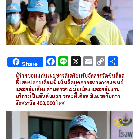
F
Li
X
E
C
S
Share
ac
n
m
o
h
ผู้ว่าฯขอนแก่นเผยข่าวดีเตรียมรับจัดสรรวัคซีนล็อต
e
e
ai
py
ar
พิเศษปลายเดือนนี้ เน้นฉีดบุคลากรทางการแพทย์
b
l
Li
e
และกลุ่มเสี่ยง ด่านตรวจ 4 มุมเมือง และกลุ่มงาน
บริการเป็นอันดับแรก ขณะที่เดือน มิ.ย.ขอรับการ
o
n
จัดสรรอีก 400,000 โดส
o
k
k