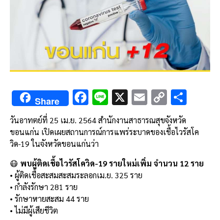
F
Li
X
E
C
S
Share
ac
n
m
o
h
วันอาทตย์ที่ 25 เม.ย. 2564 สำนักงานสาธารณสุขจังหวัด
e
e
ai
py
ar
ขอนแก่น เปิดเผยสถานการณ์การแพร่ระบาดของเชื้อไวรัสโค
b
l
Li
e
วิด-19 ในจังหวัดขอนแก่นว่า
o
n
😷
พบผู้ติดเชื้อไวรัสโควิด-19 รายใหม่เพิ่ม จำนวน 12 ราย
o
k
• ผู้ติดเชื้อสะสมสะสมระลอกเม.ย. 325 ราย
k
• กำลังรักษา 281 ราย
• รักษาหายสะสม 44 ราย
• ไม่มีผู้เสียชีวิต