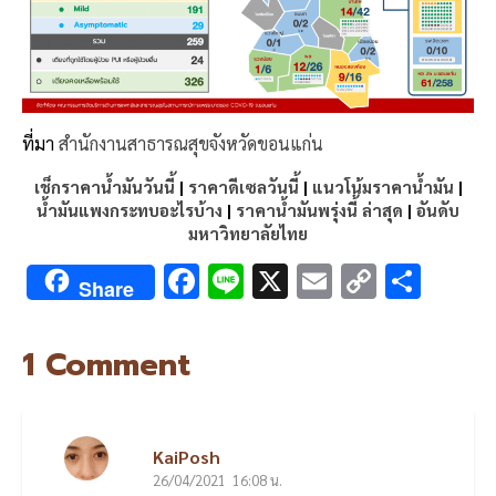
ที่มา
สำนักงานสาธารณสุขจังหวัดขอนแก่น
เช็กราคาน้ำมันวันนี้
|
ราคาดีเซลวันนี้
|
แนวโน้มราคาน้ำมัน
|
น้ำมันแพงกระทบอะไรบ้าง
|
ราคาน้ำมันพรุ่งนี้ ล่าสุด
|
อันดับ
มหาวิทยาลัยไทย
F
Li
X
E
C
S
Share
ac
n
m
o
h
e
e
ai
py
ar
ขอนแก่น พบผู้ติดเชื้อโค
1 Comment
b
l
Li
e
o
n
o
k
KaiPosh
26/04/2021
k
16:08 น.