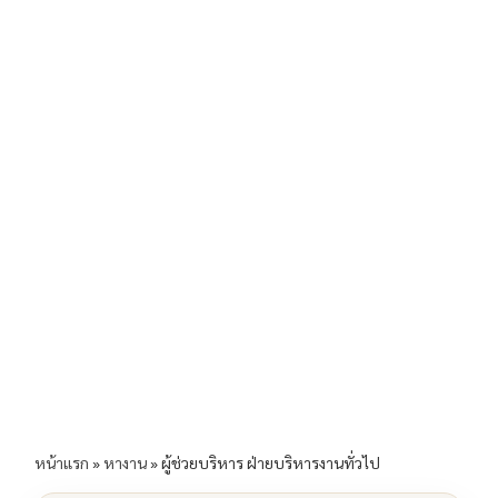
b
l
Li
e
o
n
o
k
k
หน้าแรก
»
หางาน
»
ผู้ช่วยบริหาร ฝ่ายบริหารงานทั่วไป