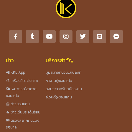
ข่าว
บริการสำคัญ
📲 KKL App
มุมสมาชิกขอนแก่นลิงก์
🎨 เครื่องมือแต่งภาพ
หางาน@ขอนแก่น
🌤️ พยากรณ์อากาศ
ลงประกาศรับสมัครงาน
ขอนแก่น
อีเวนต์@ขอนแก่น
📰 ข่าวขอนแก่น
🔥 ข่าวเด่นประเด็นร้อน
🎟️ ตรวจสลากกินแบ่ง
รัฐบาล