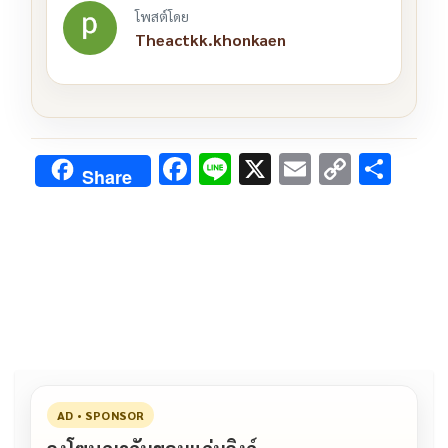
โพสต์โดย
Theactkk.khonkaen
F
Li
X
E
C
S
Share
ac
n
m
o
h
e
e
ai
py
ar
b
l
Li
e
o
n
o
k
k
AD • SPONSOR