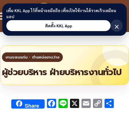
Skip to content
ขอนแก่น
เพิ่ม KKL App ไว้ที่หน้าจอมือถือ เพื่อเปิดใช้งานได้รวดเร็วเหมือน
สมาชิก
แอป
ลิงก์
×
ติดตั้ง KKL App
ผู้ช่วยบริหาร ฝ่ายบริหารงานทั่วไป
F
Li
X
E
C
S
Share
ac
n
m
o
h
e
e
ai
py
ar