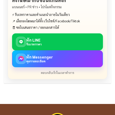
ลงโฆษณากับขอนแก่นลิงก์
แบนเนอร์ • PR ข่าว • โปรโมตกิจกรรม
⚡ รับเรทราคาและคำแนะนำภายในวันเดียว
📌 เลือกลงโฆษณาได้ทั้ง เว็บไซต์/Facebook/Tiktok
🧾 ขอใบเสนอราคา / ออกเอกสารได้
ทัก LINE
รับเรทราคา
ทัก Messenger
คุยรายละเอียด
ตอบกลับเร็วในเวลาทำการ