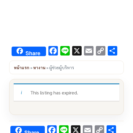
F
Li
X
E
C
S
Share
ac
n
m
o
h
e
e
ai
py
ar
หน้าแรก
»
หางาน
»
ผู้ช่วยผู้บริหาร
b
l
Li
e
o
n
This listing has expired.
o
k
k
F
Li
X
E
C
S
Share