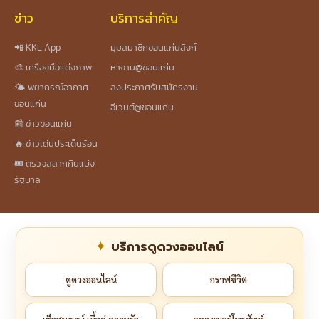
ข่าว
บริการสำคัญ
📲 KKL App
มุมสมาชิกขอนแก่นลิงก์
🎨 เครื่องมือแต่งภาพ
หางาน@ขอนแก่น
🌤️ พยากรณ์อากาศ
ลงประกาศรับสมัครงาน
ขอนแก่น
อีเวนต์@ขอนแก่น
📰 ข่าวขอนแก่น
🔥 ข่าวเด่นประเด็นร้อน
🎟️ ตรวจสลากกินแบ่ง
รัฐบาล
บริการดูดวงออนไลน์
ดูดวงออนไลน์
กราฟชีวิต