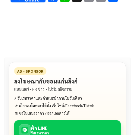
ac
n
m
o
h
e
e
ai
py
ar
b
l
Li
e
o
n
o
k
k
AD • SPONSOR
ลงโฆษณากับขอนแก่นลิงก์
แบนเนอร์ • PR ข่าว • โปรโมตกิจกรรม
⚡ รับเรทราคาและคำแนะนำภายในวันเดียว
📌 เลือกลงโฆษณาได้ทั้ง เว็บไซต์/Facebook/Tiktok
🧾 ขอใบเสนอราคา / ออกเอกสารได้
ทัก LINE
รับเรทราคา