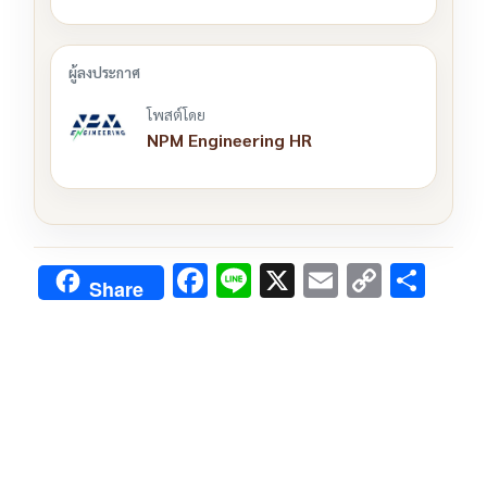
โพสต์โดย
NPM Engineering HR
F
Li
X
E
C
S
Share
ac
n
m
o
h
e
e
ai
py
ar
b
l
Li
e
o
n
o
k