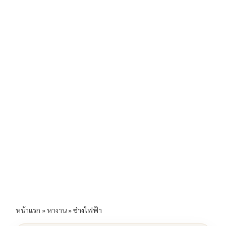
b
l
Li
e
o
n
o
k
k
หน้าแรก
»
หางาน
»
ช่างไฟฟ้า