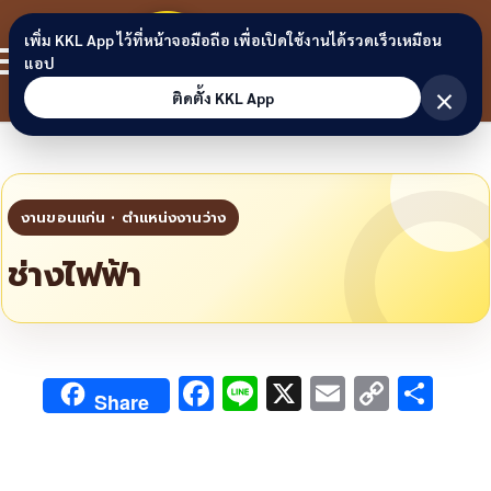
Skip to content
ขอนแก่น
เพิ่ม KKL App ไว้ที่หน้าจอมือถือ เพื่อเปิดใช้งานได้รวดเร็วเหมือน
สมาชิก
แอป
ลิงก์
×
ติดตั้ง KKL App
ช่างไฟฟ้า
F
Li
X
E
C
S
Share
ac
n
m
o
h
e
e
ai
py
ar