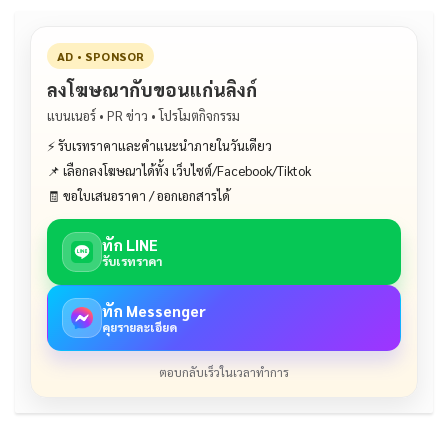
k
AD • SPONSOR
ลงโฆษณากับขอนแก่นลิงก์
แบนเนอร์ • PR ข่าว • โปรโมตกิจกรรม
⚡ รับเรทราคาและคำแนะนำภายในวันเดียว
📌 เลือกลงโฆษณาได้ทั้ง เว็บไซต์/Facebook/Tiktok
🧾 ขอใบเสนอราคา / ออกเอกสารได้
ทัก LINE
รับเรทราคา
ทัก Messenger
คุยรายละเอียด
ตอบกลับเร็วในเวลาทำการ