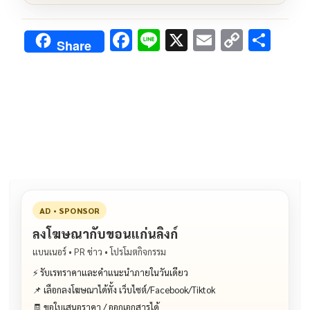
F
Li
X
E
C
S
Share
ac
n
m
o
h
e
e
ai
py
ar
b
l
Li
e
o
n
o
k
k
AD • SPONSOR
ลงโฆษณากับขอนแก่นลิงก์
แบนเนอร์ • PR ข่าว • โปรโมตกิจกรรม
⚡ รับเรทราคาและคำแนะนำภายในวันเดียว
📌 เลือกลงโฆษณาได้ทั้ง เว็บไซต์/Facebook/Tiktok
🧾 ขอใบเสนอราคา / ออกเอกสารได้