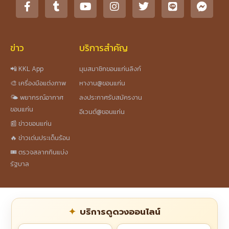
ข่าว
บริการสำคัญ
📲 KKL App
มุมสมาชิกขอนแก่นลิงก์
🎨 เครื่องมือแต่งภาพ
หางาน@ขอนแก่น
🌤️ พยากรณ์อากาศ
ลงประกาศรับสมัครงาน
ขอนแก่น
อีเวนต์@ขอนแก่น
📰 ข่าวขอนแก่น
🔥 ข่าวเด่นประเด็นร้อน
🎟️ ตรวจสลากกินแบ่ง
รัฐบาล
บริการดูดวงออนไลน์