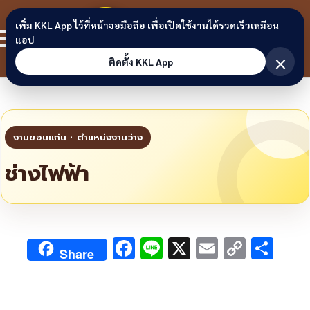
Skip to content
ขอนแก่น
เพิ่ม KKL App ไว้ที่หน้าจอมือถือ เพื่อเปิดใช้งานได้รวดเร็วเหมือน
สมาชิก
แอป
ลิงก์
×
ติดตั้ง KKL App
ช่างไฟฟ้า
F
Li
X
E
C
S
Share
ac
n
m
o
h
e
e
ai
py
ar