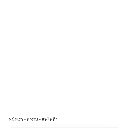
b
l
Li
e
o
n
o
k
k
หน้าแรก
»
หางาน
»
ช่างไฟฟ้า