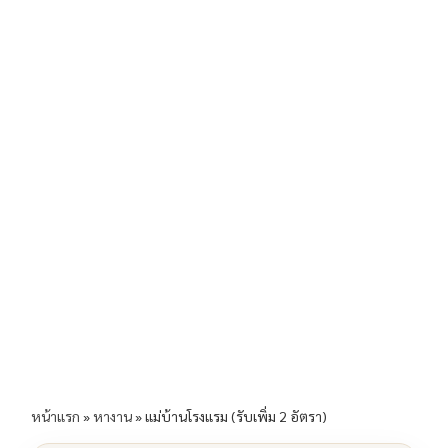
b
l
Li
e
o
n
o
k
k
หน้าแรก
»
หางาน
»
แม่บ้านโรงแรม (รับเพิ่ม 2 อัตรา)