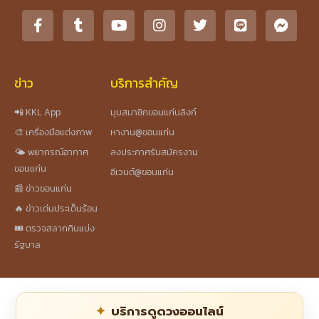
ข่าว
บริการสำคัญ
📲 KKL App
มุมสมาชิกขอนแก่นลิงก์
🎨 เครื่องมือแต่งภาพ
หางาน@ขอนแก่น
🌤️ พยากรณ์อากาศ
ลงประกาศรับสมัครงาน
ขอนแก่น
อีเวนต์@ขอนแก่น
📰 ข่าวขอนแก่น
🔥 ข่าวเด่นประเด็นร้อน
🎟️ ตรวจสลากกินแบ่ง
รัฐบาล
บริการดูดวงออนไลน์