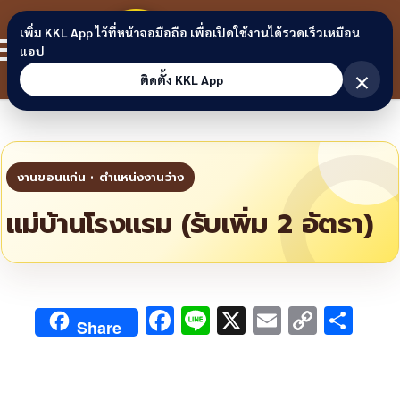
Skip to content
ขอนแก่น
เพิ่ม KKL App ไว้ที่หน้าจอมือถือ เพื่อเปิดใช้งานได้รวดเร็วเหมือน
สมาชิก
แอป
ลิงก์
×
ติดตั้ง KKL App
แม่บ้านโรงแรม (รับเพิ่ม 2 อัตรา)
F
Li
X
E
C
S
Share
ac
n
m
o
h
e
e
ai
py
ar