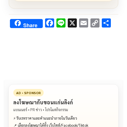
F
Li
X
E
C
S
Share
ac
n
m
o
h
e
e
ai
py
ar
b
l
Li
e
o
n
o
k
k
AD • SPONSOR
ลงโฆษณากับขอนแก่นลิงก์
แบนเนอร์ • PR ข่าว • โปรโมตกิจกรรม
⚡ รับเรทราคาและคำแนะนำภายในวันเดียว
📌 เลือกลงโฆษณาได้ทั้ง เว็บไซต์/Facebook/Tiktok