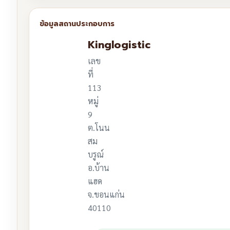
Kinglogistic
เลข
ที่
113
หมู่
9
ต.โนน
สม
บรูณ์
อ.บ้าน
แฮด
จ.ขอนแก่น
40110