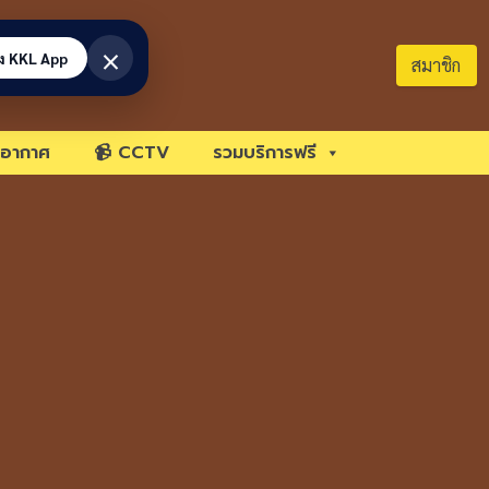
×
้ง KKL App
สมาชิก
อากาศ
📹 CCTV
รวมบริการฟรี