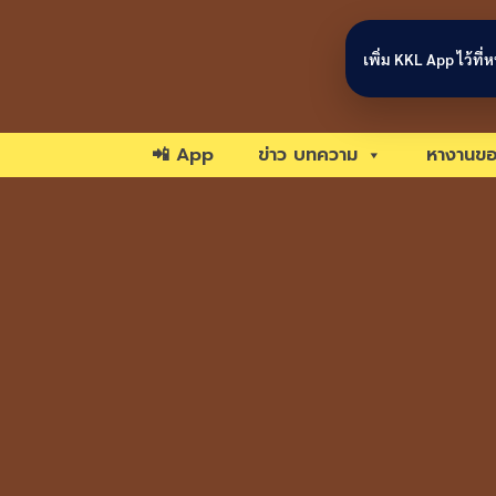
Skip to content
เพิ่ม KKL App ไว้ที
📲 App
ข่าว บทความ
หางานขอ