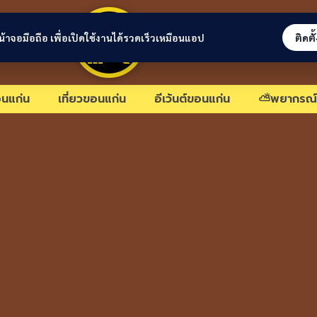
ขอนแก่นลิงก์
่หน้าจอมือถือ เพื่อเปิดใช้งานได้รวดเร็วเหมือนแอป
ติดตั
นแก่น
เที่ยวขอนแก่น
อีเว้นต์ขอนแก่น
⛅พยากรณ์