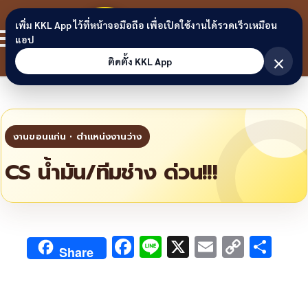
Skip to content
ขอนแก่น
เพิ่ม KKL App ไว้ที่หน้าจอมือถือ เพื่อเปิดใช้งานได้รวดเร็วเหมือน
สมาชิก
แอป
ลิงก์
×
ติดตั้ง KKL App
CS น้ำมัน/ทีมช่าง ด่วน!!!
F
Li
X
E
C
S
Share
ac
n
m
o
h
e
e
ai
py
ar