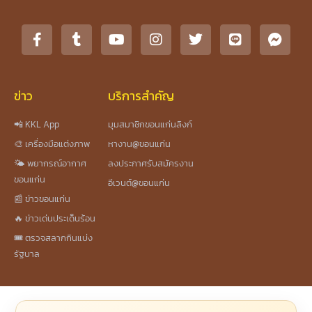
ข่าว
บริการสำคัญ
📲 KKL App
มุมสมาชิกขอนแก่นลิงก์
🎨 เครื่องมือแต่งภาพ
หางาน@ขอนแก่น
🌤️ พยากรณ์อากาศ
ลงประกาศรับสมัครงาน
ขอนแก่น
อีเวนต์@ขอนแก่น
📰 ข่าวขอนแก่น
🔥 ข่าวเด่นประเด็นร้อน
🎟️ ตรวจสลากกินแบ่ง
รัฐบาล