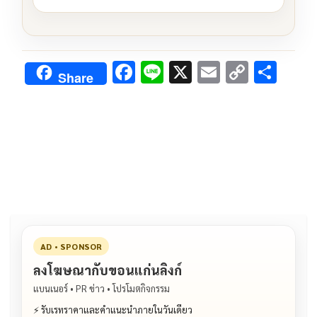
F
Li
X
E
C
S
Share
ac
n
m
o
h
e
e
ai
py
ar
b
l
Li
e
o
n
o
k
k
AD • SPONSOR
ลงโฆษณากับขอนแก่นลิงก์
แบนเนอร์ • PR ข่าว • โปรโมตกิจกรรม
⚡ รับเรทราคาและคำแนะนำภายในวันเดียว