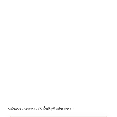
b
l
Li
e
o
n
o
k
k
หน้าแรก
»
หางาน
»
CS น้ำมัน/ทีมช่าง ด่วน!!!