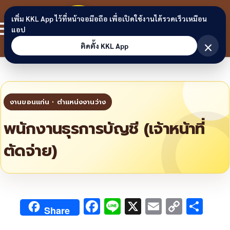
Skip to content
ขอนแก่น
เพิ่ม KKL App ไว้ที่หน้าจอมือถือ เพื่อเปิดใช้งานได้รวดเร็วเหมือน
สมาชิก
แอป
ลิงก์
×
ติดตั้ง KKL App
พนักงานธุรการบัญชี (เจ้าหน้าที่
ตัดจ่าย)
F
Li
X
E
C
S
Share
ac
n
m
o
h