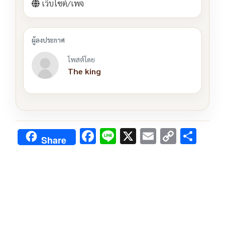
เว็บไซต์/เพจ
โพสต์โดย
The king
F
Li
X
E
C
S
Share
ac
n
m
o
h
e
e
ai
py
ar
b
l
Li
e
o
n
o
k