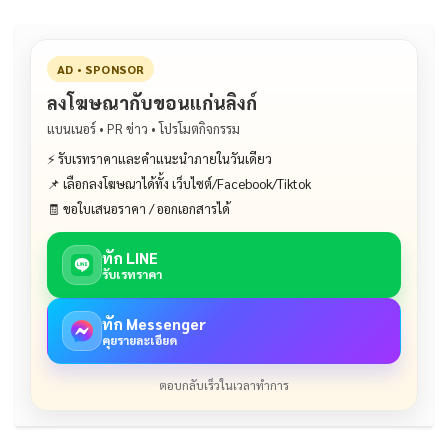
k
AD • SPONSOR
ลงโฆษณากับขอนแก่นลิงก์
แบนเนอร์ • PR ข่าว • โปรโมตกิจกรรม
⚡ รับเรทราคาและคำแนะนำภายในวันเดียว
📌 เลือกลงโฆษณาได้ทั้ง เว็บไซต์/Facebook/Tiktok
🧾 ขอใบเสนอราคา / ออกเอกสารได้
ทัก LINE
รับเรทราคา
ทัก Messenger
คุยรายละเอียด
ตอบกลับเร็วในเวลาทำการ