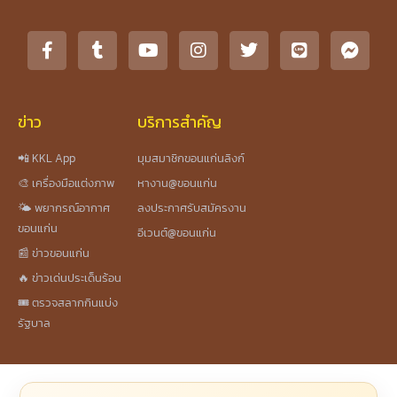
ข่าว
บริการสำคัญ
📲 KKL App
มุมสมาชิกขอนแก่นลิงก์
🎨 เครื่องมือแต่งภาพ
หางาน@ขอนแก่น
🌤️ พยากรณ์อากาศ
ลงประกาศรับสมัครงาน
ขอนแก่น
อีเวนต์@ขอนแก่น
📰 ข่าวขอนแก่น
🔥 ข่าวเด่นประเด็นร้อน
🎟️ ตรวจสลากกินแบ่ง
รัฐบาล