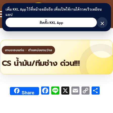
Skip to content
ขอนแก่น
เพิ่ม KKL App ไว้ที่หน้าจอมือถือ เพื่อเปิดใช้งานได้รวดเร็วเหมือน
สมาชิก
แอป
ลิงก์
×
ติดตั้ง KKL App
CS น้ำมัน/ทีมช่าง ด่วน!!!
F
Li
X
E
C
S
Share
ac
n
m
o
h
e
e
ai
py
ar