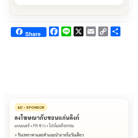
F
Li
X
E
C
S
Share
ac
n
m
o
h
e
e
ai
py
ar
b
l
Li
e
o
n
o
k
k
AD • SPONSOR
ลงโฆษณากับขอนแก่นลิงก์
แบนเนอร์ • PR ข่าว • โปรโมตกิจกรรม
⚡ รับเรทราคาและคำแนะนำภายในวันเดียว