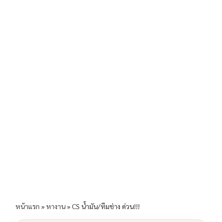
b
l
Li
e
o
n
o
k
k
หน้าแรก
»
หางาน
»
CS น้ำมัน/ทีมช่าง ด่วน!!!