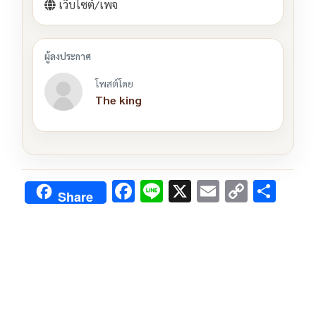
เว็บไซต์/เพจ
โพสต์โดย
The king
F
Li
X
E
C
S
Share
ac
n
m
o
h
e
e
ai
py
ar
b
l
Li
e
o
n
o
k