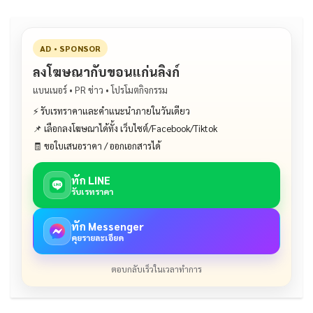
k
AD • SPONSOR
ลงโฆษณากับขอนแก่นลิงก์
แบนเนอร์ • PR ข่าว • โปรโมตกิจกรรม
⚡ รับเรทราคาและคำแนะนำภายในวันเดียว
📌 เลือกลงโฆษณาได้ทั้ง เว็บไซต์/Facebook/Tiktok
🧾 ขอใบเสนอราคา / ออกเอกสารได้
ทัก LINE
รับเรทราคา
ทัก Messenger
คุยรายละเอียด
ตอบกลับเร็วในเวลาทำการ