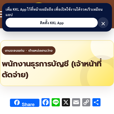
Skip to content
ขอนแก่น
เพิ่ม KKL App ไว้ที่หน้าจอมือถือ เพื่อเปิดใช้งานได้รวดเร็วเหมือน
สมาชิก
แอป
ลิงก์
×
ติดตั้ง KKL App
พนักงานธุรการบัญชี (เจ้าหน้าที่
ตัดจ่าย)
F
Li
X
E
C
S
Share
ac
n
m
o
h