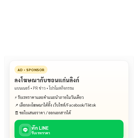
ac
n
m
o
h
e
e
ai
py
ar
b
l
Li
e
o
n
o
k
k
AD • SPONSOR
ลงโฆษณากับขอนแก่นลิงก์
แบนเนอร์ • PR ข่าว • โปรโมตกิจกรรม
⚡ รับเรทราคาและคำแนะนำภายในวันเดียว
📌 เลือกลงโฆษณาได้ทั้ง เว็บไซต์/Facebook/Tiktok
🧾 ขอใบเสนอราคา / ออกเอกสารได้
ทัก LINE
รับเรทราคา