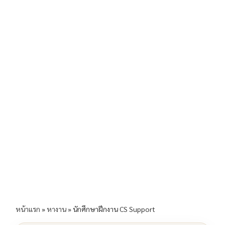
b
l
Li
e
o
n
o
k
k
หน้าแรก
»
หางาน
»
นักศึกษาฝึกงาน CS Support