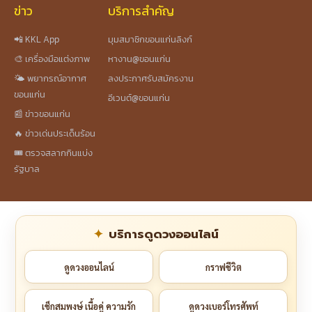
ข่าว
บริการสำคัญ
📲 KKL App
มุมสมาชิกขอนแก่นลิงก์
🎨 เครื่องมือแต่งภาพ
หางาน@ขอนแก่น
🌤️ พยากรณ์อากาศ
ลงประกาศรับสมัครงาน
ขอนแก่น
อีเวนต์@ขอนแก่น
📰 ข่าวขอนแก่น
🔥 ข่าวเด่นประเด็นร้อน
🎟️ ตรวจสลากกินแบ่ง
รัฐบาล
บริการดูดวงออนไลน์
ดูดวงออนไลน์
กราฟชีวิต
เช็กสมพงษ์ เนื้อคู่ ความรัก
ดูดวงเบอร์โทรศัพท์