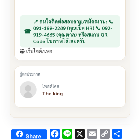
📍 สนใจติดต่อสอบถาม/สมัครงาน: 📞
091-199-2289 (คุณเปิ้ล HR) 📞 092-
919-4665 (คุณตาล) หรือสแกน QR
Code ในภาพได้เลยครับ
เว็บไซต์/เพจ
โพสต์โดย
The king
F
Li
X
E
C
S
Share