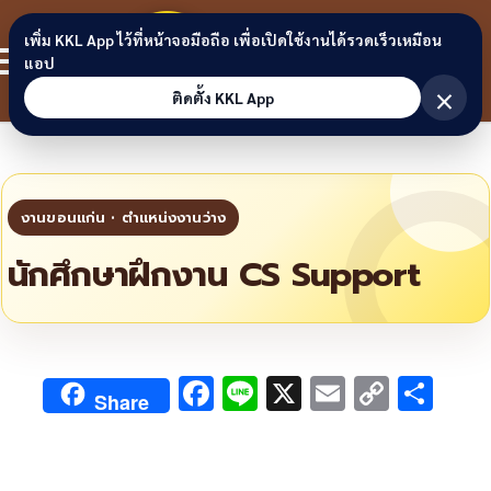
Skip to content
ขอนแก่น
เพิ่ม KKL App ไว้ที่หน้าจอมือถือ เพื่อเปิดใช้งานได้รวดเร็วเหมือน
สมาชิก
แอป
ลิงก์
×
ติดตั้ง KKL App
นักศึกษาฝึกงาน CS Support
F
Li
X
E
C
S
Share
ac
n
m
o
h
e
e
ai
py
ar