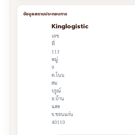
Kinglogistic
เลข
ที่
113
หมู่
9
ต.โนน
สม
บรูณ์
อ.บ้าน
แฮด
จ.ขอนแก่น
40110