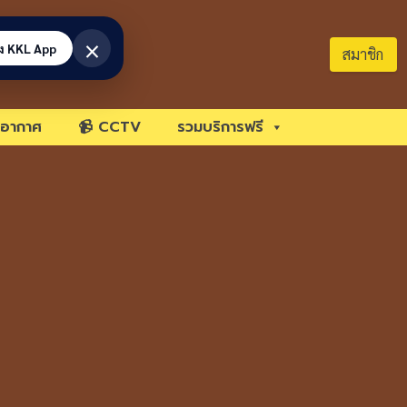
×
้ง KKL App
สมาชิก
อากาศ
📹 CCTV
รวมบริการฟรี