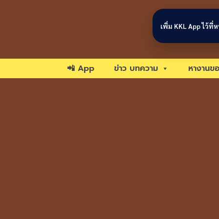
Skip to content
เพิ่ม KKL App ไว้ที
📲 App
ข่าว บทความ
หางานขอ