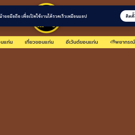
ขอนแก่นลิงก์
่หน้าจอมือถือ เพื่อเปิดใช้งานได้รวดเร็วเหมือนแอป
ติดตั
นแก่น
เที่ยวขอนแก่น
อีเว้นต์ขอนแก่น
⛅พยากรณ์