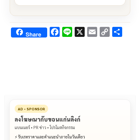
F
Li
X
E
C
S
Share
ac
n
m
o
h
e
e
ai
py
ar
b
l
Li
e
o
n
o
k
k
AD • SPONSOR
ลงโฆษณากับขอนแก่นลิงก์
แบนเนอร์ • PR ข่าว • โปรโมตกิจกรรม
⚡ รับเรทราคาและคำแนะนำภายในวันเดียว