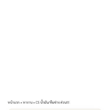
b
l
Li
e
o
n
o
k
k
หน้าแรก
»
หางาน
»
CS น้ำมัน/ทีมช่าง ด่วน!!!