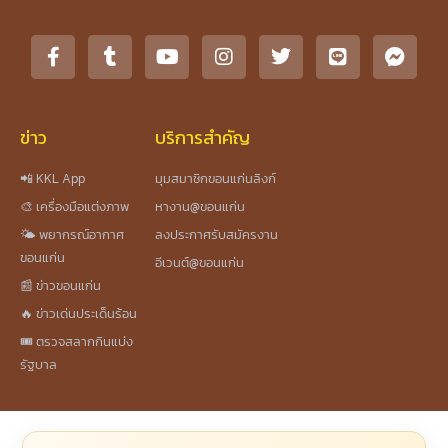
ข่าว
บริการสำคัญ
📲 KKL App
มุมสมาชิกขอนแก่นลิงก์
🎨 เครื่องมือแต่งภาพ
หางาน@ขอนแก่น
🌤️ พยากรณ์อากาศ
ลงประกาศรับสมัครงาน
ขอนแก่น
อีเวนต์@ขอนแก่น
📰 ข่าวขอนแก่น
🔥 ข่าวเด่นประเด็นร้อน
🎟️ ตรวจสลากกินแบ่ง
รัฐบาล