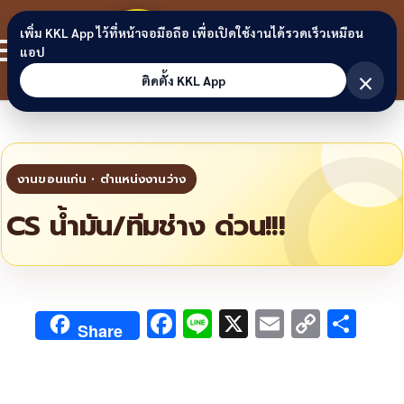
Skip to content
ขอนแก่น
เพิ่ม KKL App ไว้ที่หน้าจอมือถือ เพื่อเปิดใช้งานได้รวดเร็วเหมือน
สมาชิก
แอป
ลิงก์
×
ติดตั้ง KKL App
CS น้ำมัน/ทีมช่าง ด่วน!!!
F
Li
X
E
C
S
Share
ac
n
m
o
h
e
e
ai
py
ar