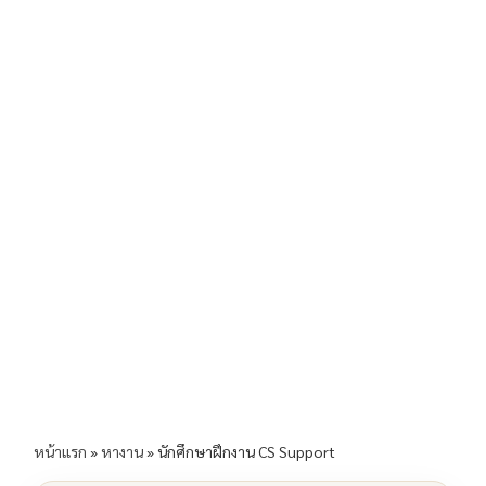
b
l
Li
e
o
n
o
k
k
หน้าแรก
»
หางาน
»
นักศึกษาฝึกงาน CS Support