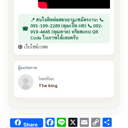
📍 สนใจติดต่อสอบถาม/สมัครงาน: 📞
091-199-2289 (คุณเปิ้ล HR) 📞 092-
919-4665 (คุณตาล) หรือสแกน QR
Code ในภาพได้เลยครับ
เว็บไซต์/เพจ
โพสต์โดย
The king
F
Li
X
E
C
S
Share