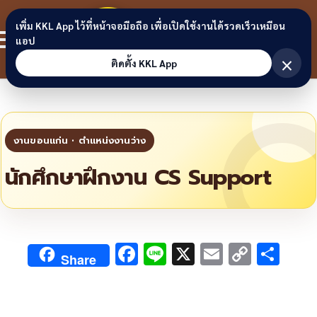
Skip to content
ขอนแก่น
เพิ่ม KKL App ไว้ที่หน้าจอมือถือ เพื่อเปิดใช้งานได้รวดเร็วเหมือน
สมาชิก
แอป
ลิงก์
×
ติดตั้ง KKL App
นักศึกษาฝึกงาน CS Support
F
Li
X
E
C
S
Share
ac
n
m
o
h
e
e
ai
py
ar