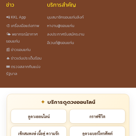
ข่าว
บริการสำคัญ
📲 KKL App
มุมสมาชิกขอนแก่นลิงก์
🎨 เครื่องมือแต่งภาพ
หางาน@ขอนแก่น
🌤️ พยากรณ์อากาศ
ลงประกาศรับสมัครงาน
ขอนแก่น
อีเวนต์@ขอนแก่น
📰 ข่าวขอนแก่น
🔥 ข่าวเด่นประเด็นร้อน
🎟️ ตรวจสลากกินแบ่ง
รัฐบาล
บริการดูดวงออนไลน์
ดูดวงออนไลน์
กราฟชีวิต
เช็กสมพงษ์ เนื้อคู่ ความรัก
ดูดวงเบอร์โทรศัพท์