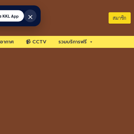
×
้ง KKL App
สมาชิก
อากาศ
📹 CCTV
รวมบริการฟรี