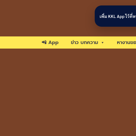
Skip to content
เพิ่ม KKL App ไว้ที
📲 App
ข่าว บทความ
หางานขอ