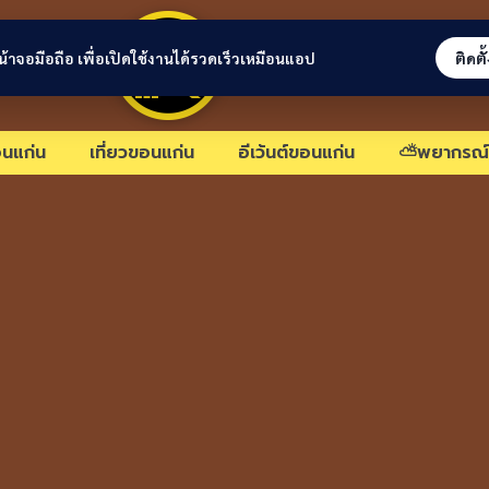
ขอนแก่นลิงก์
่หน้าจอมือถือ เพื่อเปิดใช้งานได้รวดเร็วเหมือนแอป
ติดตั
นแก่น
เที่ยวขอนแก่น
อีเว้นต์ขอนแก่น
⛅พยากรณ์