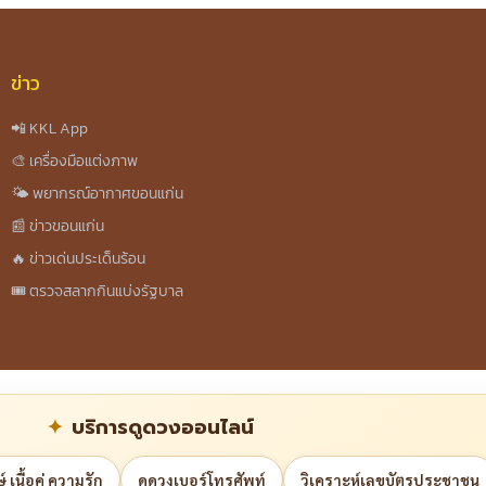
ข่าว
📲 KKL App
🎨 เครื่องมือแต่งภาพ
🌤️ พยากรณ์อากาศขอนแก่น
📰 ข่าวขอนแก่น
🔥 ข่าวเด่นประเด็นร้อน
🎟️ ตรวจสลากกินแบ่งรัฐบาล
บริการดูดวงออนไลน์
 เนื้อคู่ ความรัก
ดูดวงเบอร์โทรศัพท์
วิเคราะห์เลขบัตรประชาชน