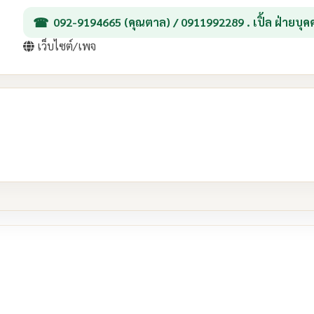
092-9194665 (คุณตาล) / 0911992289 . เปิ้ล ฝ่ายบุค
เว็บไซต์/เพจ
re