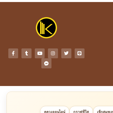
ดูดวงออนไลน์
กราฟชีวิต
เช็กสมพงษ์