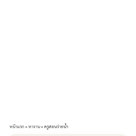
b
l
Li
e
o
n
o
k
k
หน้าแรก
»
หางาน
»
ครูสอนว่ายน้ำ