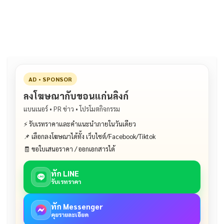
b
l
Li
e
o
n
o
k
k
AD • SPONSOR
ลงโฆษณากับขอนแก่นลิงก์
แบนเนอร์ • PR ข่าว • โปรโมตกิจกรรม
⚡ รับเรทราคาและคำแนะนำภายในวันเดียว
📌 เลือกลงโฆษณาได้ทั้ง เว็บไซต์/Facebook/Tiktok
🧾 ขอใบเสนอราคา / ออกเอกสารได้
ทัก LINE
รับเรทราคา
ทัก Messenger
คุยรายละเอียด