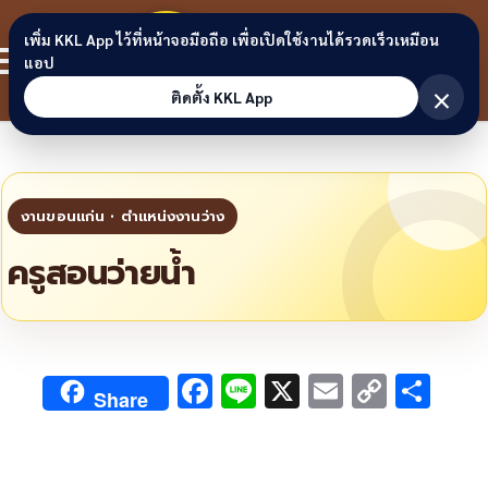
Skip to content
ขอนแก่น
เพิ่ม KKL App ไว้ที่หน้าจอมือถือ เพื่อเปิดใช้งานได้รวดเร็วเหมือน
สมาชิก
แอป
ลิงก์
×
ติดตั้ง KKL App
ครูสอนว่ายน้ำ
F
Li
X
E
C
S
Share
ac
n
m
o
h
e
e
ai
py
ar