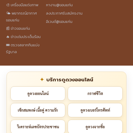
🎨 เครื่องมือแต่งภาพ
หางาน@ขอนแก่น
🌤️ พยากรณ์อากาศ
ลงประกาศรับสมัครงาน
ขอนแก่น
อีเวนต์@ขอนแก่น
📰 ข่าวขอนแก่น
🔥 ข่าวเด่นประเด็นร้อน
🎟️ ตรวจสลากกินแบ่ง
รัฐบาล
บริการดูดวงออนไลน์
ดูดวงออนไลน์
กราฟชีวิต
เช็กสมพงษ์ เนื้อคู่ ความรัก
ดูดวงเบอร์โทรศัพท์
วิเคราะห์เลขบัตรประชาชน
ดูดวงจากชื่อ