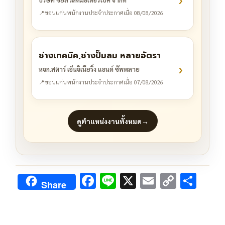
📍
ขอนแก่น
พนักงานประจำ
ประกาศเมื่อ 08/08/2026
ช่างเทคนิค,ช่างปั๊มลม หลายอัตรา
›
หจก.สตาร์ เอ็นจิเนียริ่ง แอนด์ ซัพพลาย
📍
ขอนแก่น
พนักงานประจำ
ประกาศเมื่อ 07/08/2026
ดูตำแหน่งงานทั้งหมด
→
F
Li
X
E
C
S
Share
ac
n
m
o
h
e
e
ai
py
ar