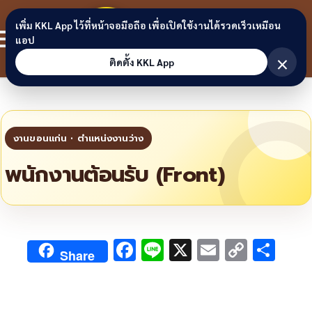
Skip to content
ขอนแก่น
เพิ่ม KKL App ไว้ที่หน้าจอมือถือ เพื่อเปิดใช้งานได้รวดเร็วเหมือน
สมาชิก
แอป
ลิงก์
×
ติดตั้ง KKL App
พนักงานต้อนรับ (Front)
F
Li
X
E
C
S
Share
ac
n
m
o
h
e
e
ai
py
ar