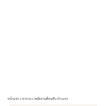
b
l
Li
e
o
n
o
k
k
หน้าแรก
»
หางาน
»
พนักงานต้อนรับ (Front)