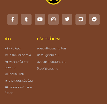
ข่าว
บริการสำคัญ
📲 KKL App
มุมสมาชิกขอนแก่นลิงก์
🎨 เครื่องมือแต่งภาพ
หางาน@ขอนแก่น
🌤️ พยากรณ์อากาศ
ลงประกาศรับสมัครงาน
ขอนแก่น
อีเวนต์@ขอนแก่น
📰 ข่าวขอนแก่น
🔥 ข่าวเด่นประเด็นร้อน
🎟️ ตรวจสลากกินแบ่ง
รัฐบาล