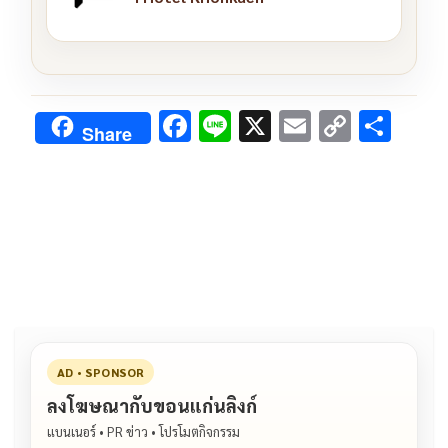
F
Li
X
E
C
S
Share
ac
n
m
o
h
e
e
ai
py
ar
b
l
Li
e
o
n
o
k
k
AD • SPONSOR
ลงโฆษณากับขอนแก่นลิงก์
แบนเนอร์ • PR ข่าว • โปรโมตกิจกรรม