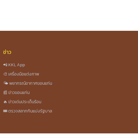
ข่าว
📲 KKL App
🎨 เครื่องมือแต่งภาพ
🌤️ พยากรณ์อากาศขอนแก่น
📰 ข่าวขอนแก่น
🔥 ข่าวเด่นประเด็นร้อน
🎟️ ตรวจสลากกินแบ่งรัฐบาล