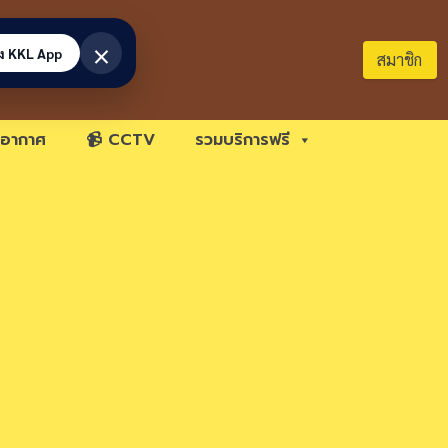
×
้ง KKL App
สมาชิก
อากาศ
📹 CCTV
รวมบริการฟรี