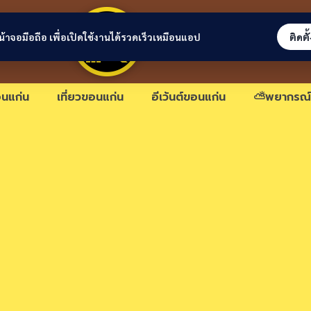
ขอนแก่นลิงก์
่หน้าจอมือถือ เพื่อเปิดใช้งานได้รวดเร็วเหมือนแอป
ติดตั
นแก่น
เที่ยวขอนแก่น
อีเว้นต์ขอนแก่น
⛅พยากรณ์