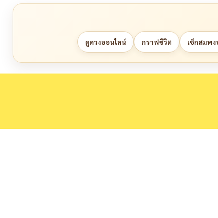
ดูดวงออนไลน์
กราฟชีวิต
เช็กสมพงษ์