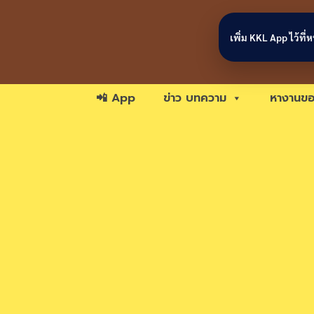
Skip to content
เพิ่ม KKL App ไว้ที
📲 App
ข่าว บทความ
หางานขอ