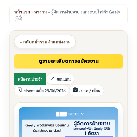
ac
n
m
o
h
e
e
ai
py
ar
หน้าแรก
»
หางาน
»
ผู้จัดการฝ่ายขาย รถกระบะไฟฟ้า Geely
(จีลี่)
b
l
Li
e
o
n
o
k
←
กลับหน้ารวมตำแหน่งงาน
k
พนักงานประจำ
ขอนแก่น
ประกาศเมื่อ 29/06/2026
- บาท / เดือน