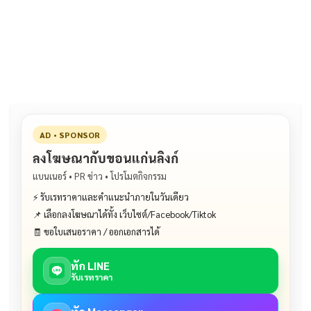
e
e
ai
py
ar
b
l
Li
e
o
n
o
k
k
AD • SPONSOR
ลงโฆษณากับขอนแก่นลิงก์
แบนเนอร์ • PR ข่าว • โปรโมตกิจกรรม
⚡ รับเรทราคาและคำแนะนำภายในวันเดียว
📌 เลือกลงโฆษณาได้ทั้ง เว็บไซต์/Facebook/Tiktok
🧾 ขอใบเสนอราคา / ออกเอกสารได้
ทัก LINE
รับเรทราคา