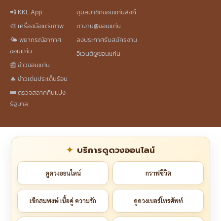
📲 KKL App
มุมสมาชิกขอนแก่นลิงก์
🎨 เครื่องมือแต่งภาพ
หางาน@ขอนแก่น
🌤️ พยากรณ์อากาศ
ลงประกาศรับสมัครงาน
ขอนแก่น
อีเวนต์@ขอนแก่น
📰 ข่าวขอนแก่น
🔥 ข่าวเด่นประเด็นร้อน
🎟️ ตรวจสลากกินแบ่ง
รัฐบาล
บริการดูดวงออนไลน์
ดูดวงออนไลน์
กราฟชีวิต
เช็กสมพงษ์ เนื้อคู่ ความรัก
ดูดวงเบอร์โทรศัพท์