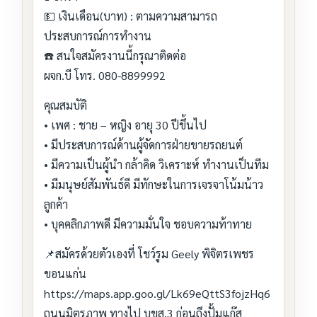
💵 เงินเดือน(บาท) : ตามความสามารถ
ประสบการณ์การทำงาน
☎️ สนใจสมัครงานนี้กรุณาติดต่อ
ผจก.บี โทร. 080-8899992
คุณสมบัติ
• เพศ : ชาย – หญิง อายุ 30 ปีขึ้นไป
• มีประสบการณ์ด้านผู้จัดการฝ่ายขายรถยนต์
• มีความเป็นผู้นำ กล้าคิด วิเคราะห์ ทำงานเป็นทีม
• มีมนุษย์สัมพันธ์ดี มีทักษะในการเจรจาโน้มน้าว
ลูกค้า
• บุคคลิกภาพดี มีความมั่นใจ ชอบความท้าทาย
📌สมัครด้วยตัวเองที่ โชว์รูม Geely พิจิตรเพชร
ขอนแก่น
https://maps.app.goo.gl/Lk69eQttS3fojzHq6
ถนนมิตรภาพ ทางไป บขส.3 ก่อนถึงปั้มแก๊ส