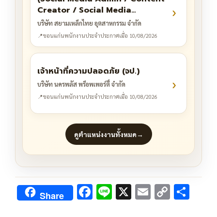
›
Creator / Social Media
Manager)
บริษัท สยามเหล็กไทย อุตสาหกรรม จำกัด
📍
ขอนแก่น
พนักงานประจำ
ประกาศเมื่อ 10/08/2026
เจ้าหน้าที่ความปลอดภัย (จป.)
›
บริษัท นครพลัส พร็อพเพอร์ตี้ จำกัด
📍
ขอนแก่น
พนักงานประจำ
ประกาศเมื่อ 10/08/2026
ดูตำแหน่งงานทั้งหมด
→
F
Li
X
E
C
S
Share
ac
n
m
o
h