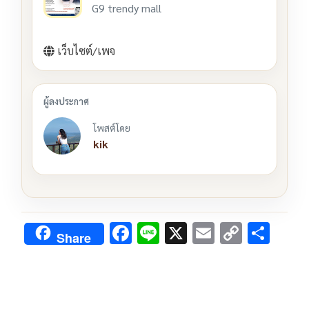
G9 trendy mall
เว็บไซต์/เพจ
โพสต์โดย
kik
F
Li
X
E
C
S
Share
ac
n
m
o
h
e
e
ai
py
ar
b
l
Li
e