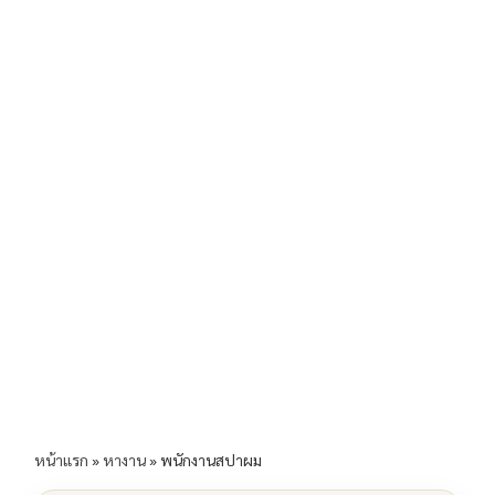
b
l
Li
e
o
n
o
k
k
หน้าแรก
»
หางาน
»
พนักงานสปาผม