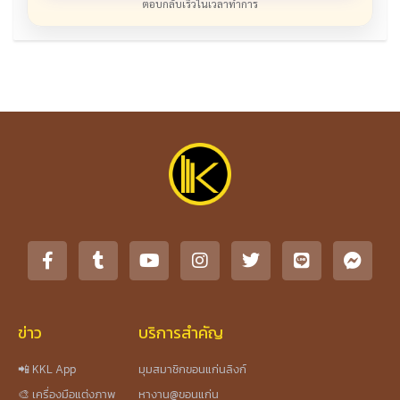
ตอบกลับเร็วในเวลาทำการ
ข่าว
บริการสำคัญ
📲 KKL App
มุมสมาชิกขอนแก่นลิงก์
🎨 เครื่องมือแต่งภาพ
หางาน@ขอนแก่น