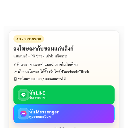
o
n
o
k
k
AD • SPONSOR
ลงโฆษณากับขอนแก่นลิงก์
แบนเนอร์ • PR ข่าว • โปรโมตกิจกรรม
⚡ รับเรทราคาและคำแนะนำภายในวันเดียว
📌 เลือกลงโฆษณาได้ทั้ง เว็บไซต์/Facebook/Tiktok
🧾 ขอใบเสนอราคา / ออกเอกสารได้
ทัก LINE
รับเรทราคา
ทัก Messenger
คุยรายละเอียด