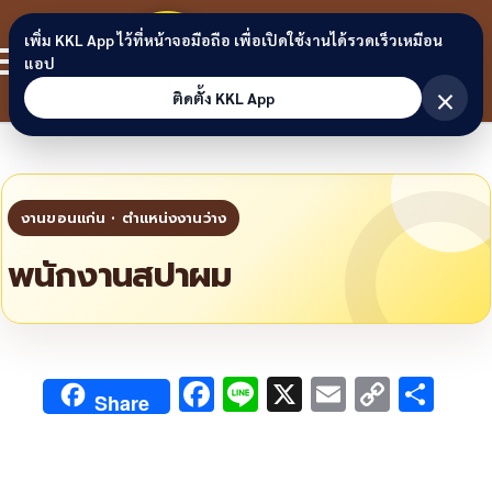
Skip to content
ขอนแก่น
เพิ่ม KKL App ไว้ที่หน้าจอมือถือ เพื่อเปิดใช้งานได้รวดเร็วเหมือน
สมาชิก
แอป
ลิงก์
×
ติดตั้ง KKL App
พนักงานสปาผม
F
Li
X
E
C
S
Share
ac
n
m
o
h
e
e
ai
py
ar