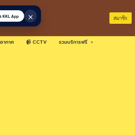
×
้ง KKL App
สมาชิก
อากาศ
📹 CCTV
รวมบริการฟรี