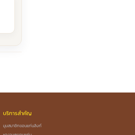
บริการสำคัญ
มุมสมาชิกขอนแก่นลิงก์
หางาน@ขอนแก่น