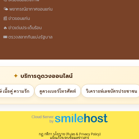
🌤️ พยากรณ์อากาศขอนแก่น
📰 ข่าวขอนแก่น
🔥 ข่าวเด่นประเด็นร้อน
🎟️ ตรวจสลากกินแบ่งรัฐบาล
บริการดูดวงออนไลน์
 เนื้อคู่ ความรัก
ดูดวงเบอร์โทรศัพท์
วิเคราะห์เลขบัตรประชาชน
กฎ กติกา นโยบาย (Rules & Privacy Policy)
แจ้งแก้ไข/ลบข้อมูลข่าวสาร