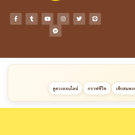
ดูดวงออนไลน์
กราฟชีวิต
เช็กสมพงษ์