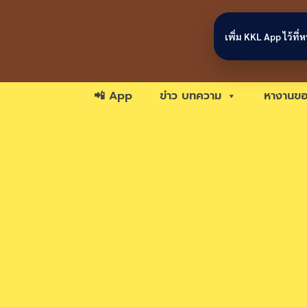
Skip to content
เพิ่ม KKL App ไว้ที
📲 App
ข่าว บทความ
หางานขอ