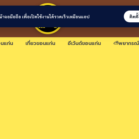
ขอนแก่นลิงก์
่หน้าจอมือถือ เพื่อเปิดใช้งานได้รวดเร็วเหมือนแอป
ติดตั
นแก่น
เที่ยวขอนแก่น
อีเว้นต์ขอนแก่น
⛅พยากรณ์