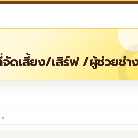
่จัดเสี้ยง/เสิร์ฟ /ผู้ช่วยช่า
re
่าง