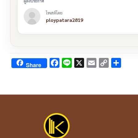
โพสต์โดย
ploypatara2819
Facebook
Line
X
Email
Copy
Sha
Share
Link