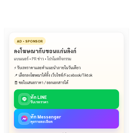
o
n
o
k
k
AD • SPONSOR
ลงโฆษณากับขอนแก่นลิงก์
แบนเนอร์ • PR ข่าว • โปรโมตกิจกรรม
⚡ รับเรทราคาและคำแนะนำภายในวันเดียว
📌 เลือกลงโฆษณาได้ทั้ง เว็บไซต์/Facebook/Tiktok
🧾 ขอใบเสนอราคา / ออกเอกสารได้
ทัก LINE
รับเรทราคา
ทัก Messenger
คุยรายละเอียด