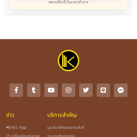
ตอบกลับเร็วในเวลาทำการ
ข่าว
บริการสำคัญ
📲 KKL App
มุมสมาชิกขอนแก่นลิงก์
🎨 เครื่องมือแต่งภาพ
หางาน@ขอนแก่น