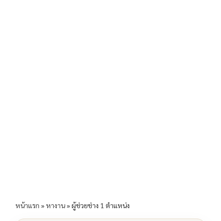
b
l
Li
e
o
n
o
k
k
หน้าแรก
»
หางาน
»
ผู้ช่วยช่าง 1 ตำแหน่ง