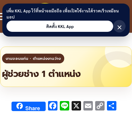
Skip to content
ขอนแก่น
เพิ่ม KKL App ไว้ที่หน้าจอมือถือ เพื่อเปิดใช้งานได้รวดเร็วเหมือน
สมาชิก
แอป
ลิงก์
×
ติดตั้ง KKL App
ผู้ช่วยช่าง 1 ตำแหน่ง
F
Li
X
E
C
S
Share
ac
n
m
o
h
e
e
ai
py
ar