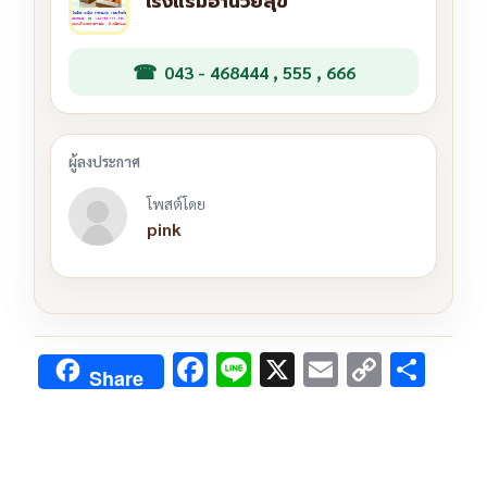
โรงแรมอำนวยสุข
043 - 468444 , 555 , 666
โพสต์โดย
pink
F
Li
X
E
C
S
Share
ac
n
m
o
h
e
e
ai
py
ar
b
l
Li
e