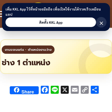
Skip to content
ขอนแก่น
เพิ่ม KKL App ไว้ที่หน้าจอมือถือ เพื่อเปิดใช้งานได้รวดเร็วเหมือน
สมาชิก
แอป
ลิงก์
×
ติดตั้ง KKL App
ช่าง 1 ตำแหน่ง
F
Li
X
E
C
S
Share
ac
n
m
o
h
e
e
ai
py
ar