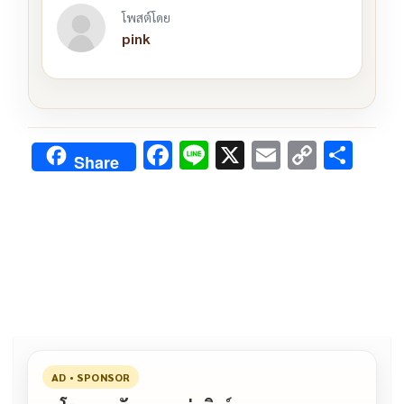
โพสต์โดย
pink
F
Li
X
E
C
S
Share
ac
n
m
o
h
e
e
ai
py
ar
b
l
Li
e
o
n
o
k
k
AD • SPONSOR