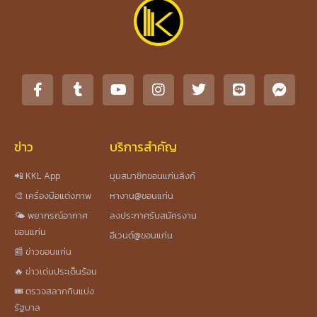
ข่าว
บริการสำคัญ
📲 KKL App
มุมสมาชิกขอนแก่นลิงก์
🎨 เครื่องมือแต่งภาพ
หางาน@ขอนแก่น
🌤️ พยากรณ์อากาศ
ลงประกาศรับสมัครงาน
ขอนแก่น
อีเวนต์@ขอนแก่น
📰 ข่าวขอนแก่น
🔥 ข่าวเด่นประเด็นร้อน
🎟️ ตรวจสลากกินแบ่ง
รัฐบาล