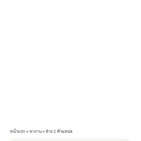
b
l
Li
e
o
n
o
k
k
หน้าแรก
»
หางาน
»
ช่าง 1 ตำแหน่ง