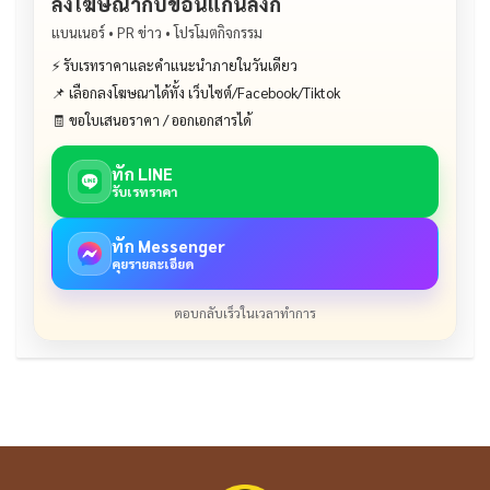
ลงโฆษณากับขอนแก่นลิงก์
แบนเนอร์ • PR ข่าว • โปรโมตกิจกรรม
⚡ รับเรทราคาและคำแนะนำภายในวันเดียว
📌 เลือกลงโฆษณาได้ทั้ง เว็บไซต์/Facebook/Tiktok
🧾 ขอใบเสนอราคา / ออกเอกสารได้
ทัก LINE
รับเรทราคา
ทัก Messenger
คุยรายละเอียด
ตอบกลับเร็วในเวลาทำการ