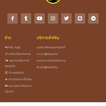
ข่าว
บริการสำคัญ
📲 KKL App
มุมสมาชิกขอนแก่นลิงก์
🎨 เครื่องมือแต่งภาพ
หางาน@ขอนแก่น
🌤️ พยากรณ์อากาศ
ลงประกาศรับสมัครงาน
ขอนแก่น
อีเวนต์@ขอนแก่น
📰 ข่าวขอนแก่น
🔥 ข่าวเด่นประเด็นร้อน
🎟️ ตรวจสลากกินแบ่ง
รัฐบาล