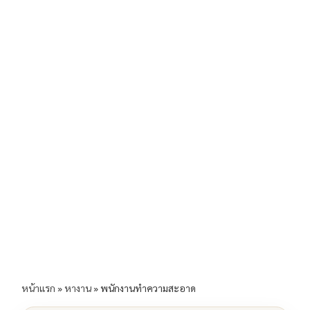
b
l
Li
e
o
n
o
k
k
หน้าแรก
»
หางาน
»
พนักงานทำความสะอาด