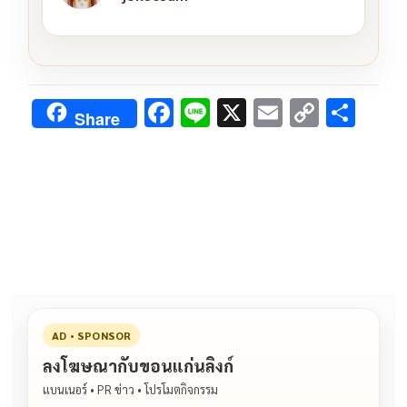
F
Li
X
E
C
S
Share
ac
n
m
o
h
e
e
ai
py
ar
b
l
Li
e
o
n
o
k
k
AD • SPONSOR
ลงโฆษณากับขอนแก่นลิงก์
แบนเนอร์ • PR ข่าว • โปรโมตกิจกรรม