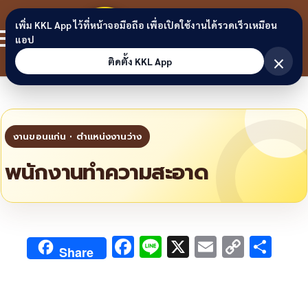
Skip to content
ขอนแก่น
เพิ่ม KKL App ไว้ที่หน้าจอมือถือ เพื่อเปิดใช้งานได้รวดเร็วเหมือน
สมาชิก
แอป
ลิงก์
×
ติดตั้ง KKL App
พนักงานทำความสะอาด
F
Li
X
E
C
S
Share
ac
n
m
o
h
e
e
ai
py
ar