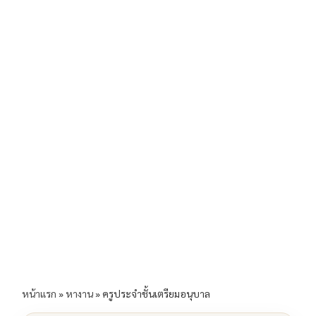
b
l
Li
e
o
n
o
k
k
หน้าแรก
»
หางาน
»
ครูประจำชั้นเตรียมอนุบาล