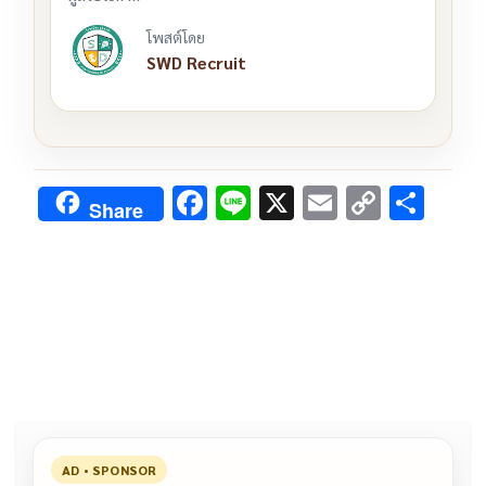
โพสต์โดย
SWD Recruit
F
Li
X
E
C
S
Share
ac
n
m
o
h
e
e
ai
py
ar
b
l
Li
e
o
n
o
k
k
AD • SPONSOR