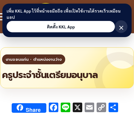
Skip to content
ขอนแก่น
เพิ่ม KKL App ไว้ที่หน้าจอมือถือ เพื่อเปิดใช้งานได้รวดเร็วเหมือน
สมาชิก
แอป
ลิงก์
×
ติดตั้ง KKL App
ครูประจำชั้นเตรียมอนุบาล
F
Li
X
E
C
S
Share
ac
n
m
o
h
e
e
ai
py
ar