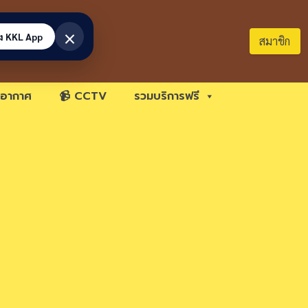
×
้ง KKL App
สมาชิก
อากาศ
📹 CCTV
รวมบริการฟรี