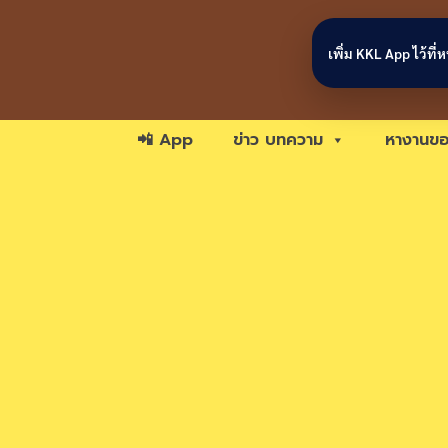
Skip to content
เพิ่ม KKL App ไว้ที
📲 App
ข่าว บทความ
หางานขอ