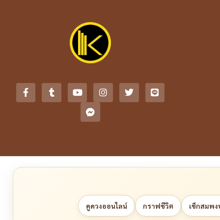
ดูดวงออนไลน์
กราฟชีวิต
เช็กสมพงษ์