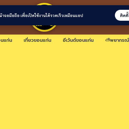
ขอนแก่นลิงก์
่หน้าจอมือถือ เพื่อเปิดใช้งานได้รวดเร็วเหมือนแอป
ติดตั
นแก่น
เที่ยวขอนแก่น
อีเว้นต์ขอนแก่น
⛅พยากรณ์