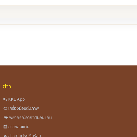
re
ข่าว
📲 KKL App
🎨 เครื่องมือแต่งภาพ
🌤️ พยากรณ์อากาศขอนแก่น
📰 ข่าวขอนแก่น
🔥 ข่าวเด่นประเด็นร้อน