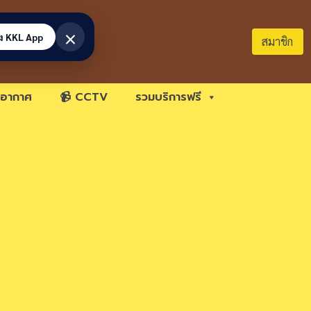
×
้ง KKL App
สมาชิก
อากาศ
📹 CCTV
รวมบริการฟรี