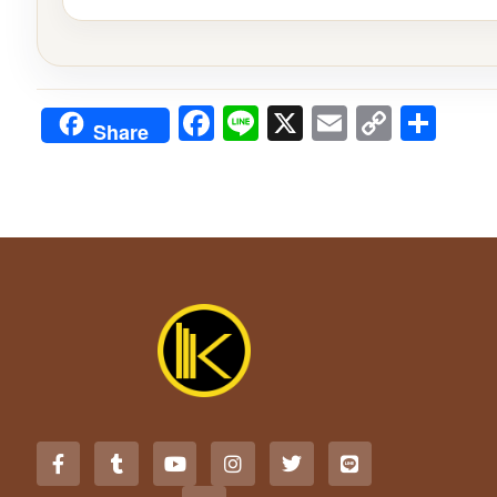
Facebook
Line
X
Email
Copy
Sha
Share
Link