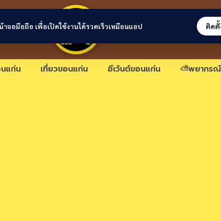
ขอนแก่นลิงก์
่หน้าจอมือถือ เพื่อเปิดใช้งานได้รวดเร็วเหมือนแอป
ติดตั
นแก่น
เที่ยวขอนแก่น
อีเว้นต์ขอนแก่น
⛅พยากรณ์