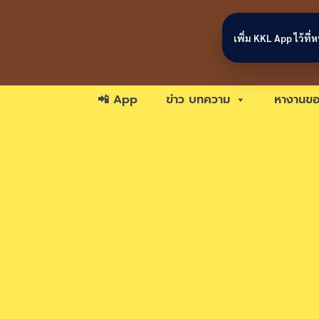
Skip to content
เพิ่ม KKL App ไว้ที
📲 App
ข่าว บทความ
หางานขอ