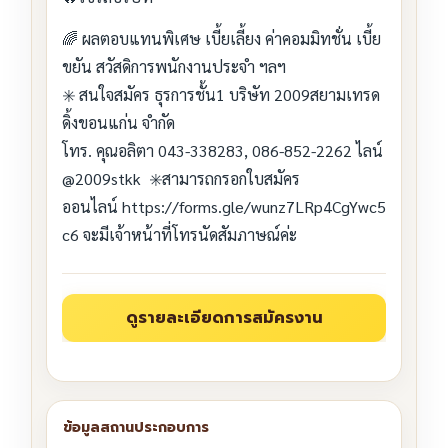
🌈​ ผลตอบแทนพิเศษ เบี้ยเลี้ยง ค่าคอมมิทชั่น เบี้ย
ขยัน สวัสดิการพนักงานประจำ ฯลฯ
✳️ สนใจสมัคร ธุรการชั้น1 บริษัท 2009สยามเทรด
ดิ้งขอนแก่น จำกัด
โทร. คุณอลิตา 043-338283, 086-852-2262 ไลน์
@2009stkk ✳️สามารถกรอกใบสมัคร
ออนไลน์ https://forms.gle/wunz7LRp4CgYwc5
c6 จะมีเจ้าหน้าที่โทรนัดสัมภาษณ์ค่ะ