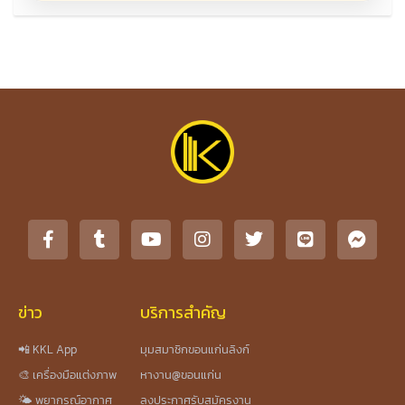
ข่าว
บริการสำคัญ
📲 KKL App
มุมสมาชิกขอนแก่นลิงก์
🎨 เครื่องมือแต่งภาพ
หางาน@ขอนแก่น
🌤️ พยากรณ์อากาศ
ลงประกาศรับสมัครงาน