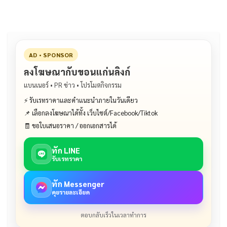
o
k
k
AD • SPONSOR
ลงโฆษณากับขอนแก่นลิงก์
แบนเนอร์ • PR ข่าว • โปรโมตกิจกรรม
⚡ รับเรทราคาและคำแนะนำภายในวันเดียว
📌 เลือกลงโฆษณาได้ทั้ง เว็บไซต์/Facebook/Tiktok
🧾 ขอใบเสนอราคา / ออกเอกสารได้
ทัก LINE
รับเรทราคา
ทัก Messenger
คุยรายละเอียด
ตอบกลับเร็วในเวลาทำการ