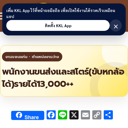
Skip to content
ขอนแก่น
เพิ่ม KKL App ไว้ที่หน้าจอมือถือ เพื่อเปิดใช้งานได้รวดเร็วเหมือน
สมาชิก
แอป
ลิงก์
×
ติดตั้ง KKL App
พนักงานขนส่งและสโตร์(ขับหกล้อ
ได้)รายได้13,000++
F
Li
X
E
C
S
Share
ac
n
m
o
h