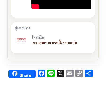
โพสต์โดย
2009สยามเทรดดิ้งขอนแก่น
F
Li
X
E
C
S
Share
ac
n
m
o
h
e
e
ai
py
ar
b
l
Li
e
o
n