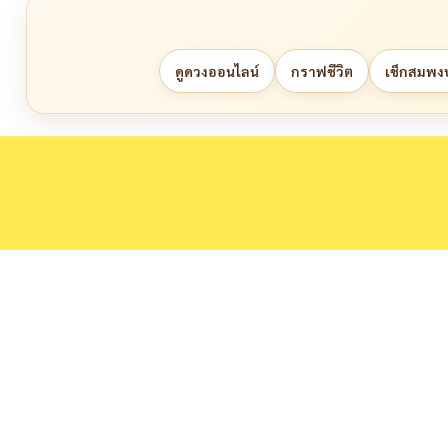
ดูดวงออนไลน์
กราฟชีวิต
เช็กสมพงษ์