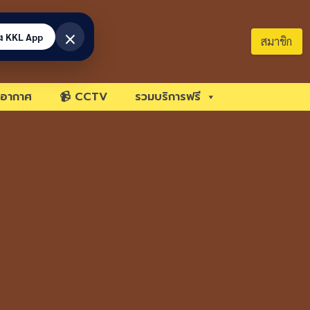
×
้ง KKL App
สมาชิก
อากาศ
📹 CCTV
รวมบริการฟรี