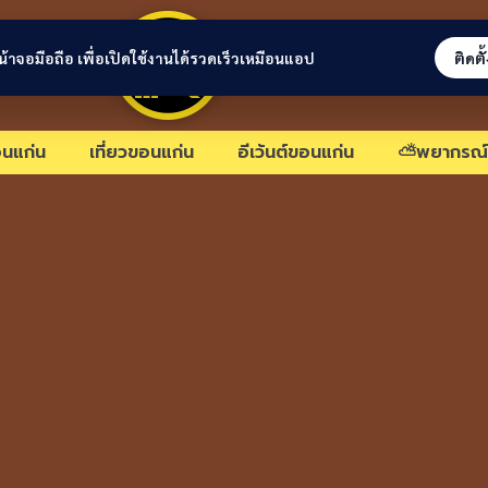
ขอนแก่นลิงก์
่หน้าจอมือถือ เพื่อเปิดใช้งานได้รวดเร็วเหมือนแอป
ติดตั
นแก่น
เที่ยวขอนแก่น
อีเว้นต์ขอนแก่น
⛅พยากรณ์