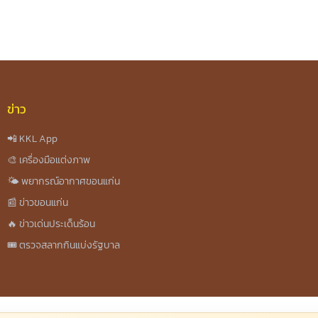
ข่าว
📲 KKL App
🎨 เครื่องมือแต่งภาพ
🌤️ พยากรณ์อากาศขอนแก่น
📰 ข่าวขอนแก่น
🔥 ข่าวเด่นประเด็นร้อน
🎟️ ตรวจสลากกินแบ่งรัฐบาล