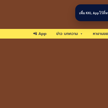
Skip to content
เพิ่ม KKL App ไว้ที
📲 App
ข่าว บทความ
หางานขอ