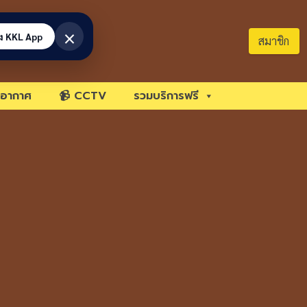
×
้ง KKL App
สมาชิก
อากาศ
📹 CCTV
รวมบริการฟรี