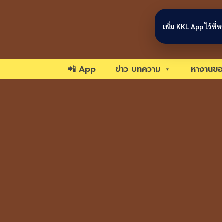
Skip to content
เพิ่ม KKL App ไว้ที
📲 App
ข่าว บทความ
หางานขอ