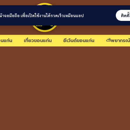
ขอนแก่นลิงก์
่หน้าจอมือถือ เพื่อเปิดใช้งานได้รวดเร็วเหมือนแอป
ติดตั
นแก่น
เที่ยวขอนแก่น
อีเว้นต์ขอนแก่น
⛅พยากรณ์