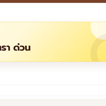
ตรา ด่วน
re