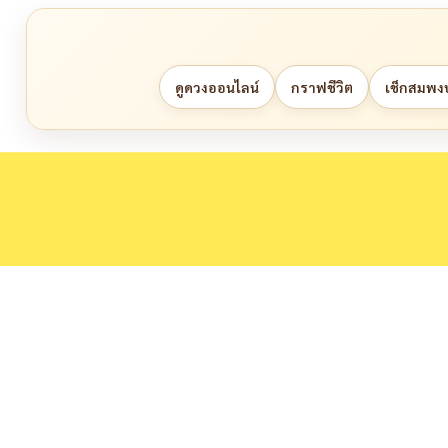
ดูดวงออนไลน์
กราฟชีวิต
เช็กสมพงษ์