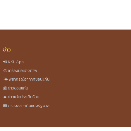
ข่าว
📲 KKL App
🎨 เครื่องมือแต่งภาพ
🌤️ พยากรณ์อากาศขอนแก่น
📰 ข่าวขอนแก่น
🔥 ข่าวเด่นประเด็นร้อน
🎟️ ตรวจสลากกินแบ่งรัฐบาล