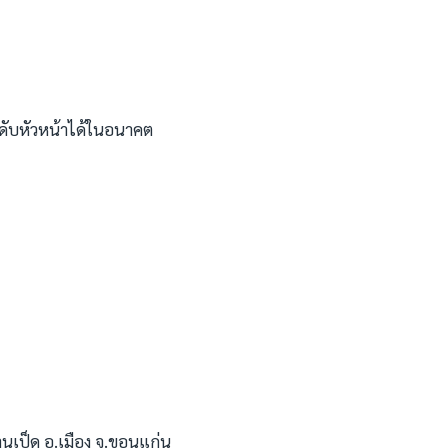
ะดับหัวหน้าได้ในอนาคต
นเป็ด อ.เมือง จ.ขอนแก่น