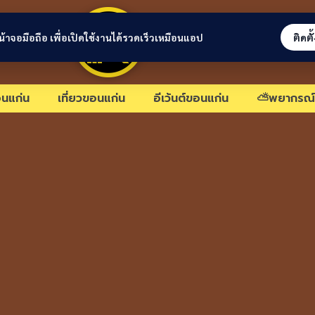
ขอนแก่นลิงก์
่หน้าจอมือถือ เพื่อเปิดใช้งานได้รวดเร็วเหมือนแอป
ติดตั
นแก่น
เที่ยวขอนแก่น
อีเว้นต์ขอนแก่น
⛅พยากรณ์