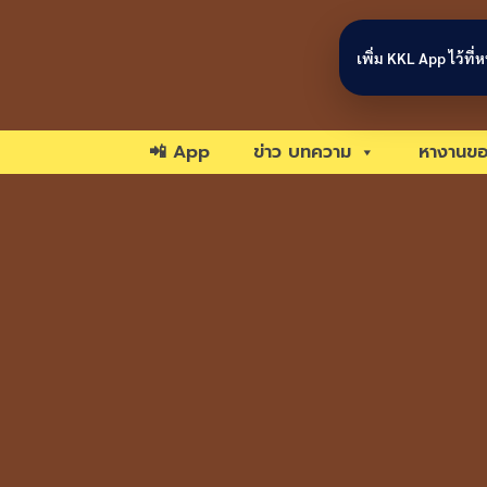
Skip to content
เพิ่ม KKL App ไว้ที
📲 App
ข่าว บทความ
หางานขอ