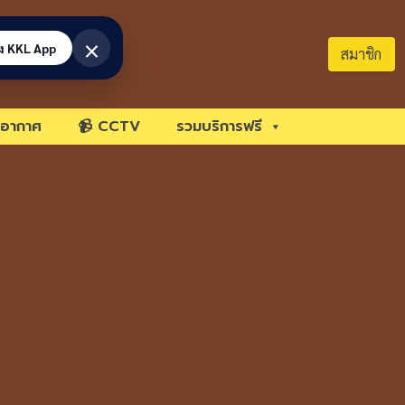
×
้ง KKL App
สมาชิก
อากาศ
📹 CCTV
รวมบริการฟรี