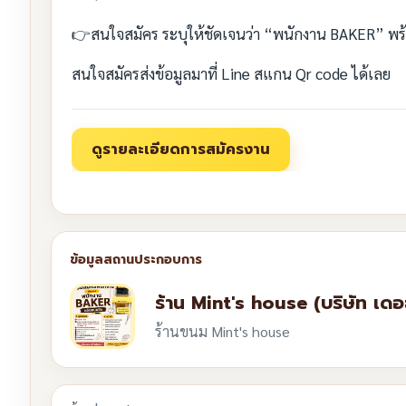
👉สนใจสมัคร ระบุให้ชัดเจนว่า “พนักงาน BAKER” 
สนใจสมัครส่งข้อมูลมาที่ Line สแกน Qr code ได้เลย
ร้าน Mint's house (บริษัท เด
ร้านขนม Mint's house