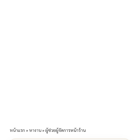
b
l
Li
e
o
n
o
k
k
หน้าแรก
»
หางาน
»
ผู้ช่วยผู้จัดการหน้าร้าน