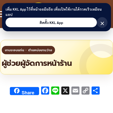
Skip to content
ขอนแก่น
เพิ่ม KKL App ไว้ที่หน้าจอมือถือ เพื่อเปิดใช้งานได้รวดเร็วเหมือน
สมาชิก
แอป
ลิงก์
×
ติดตั้ง KKL App
ผู้ช่วยผู้จัดการหน้าร้าน
F
Li
X
E
C
S
Share
ac
n
m
o
h
e
e
ai
py
ar