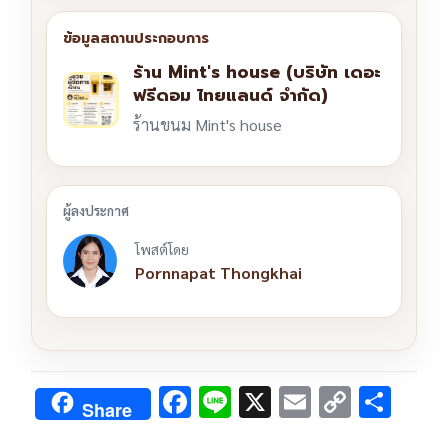
ร้าน Mint's house (บริษัท เดอะ
ฟรีดอม ไทยแลนด์ จำกัด)
ร้านขนม Mint's house
โพสต์โดย
Pornnapat Thongkhai
F
Li
X
E
C
S
Share
ac
n
m
o
h