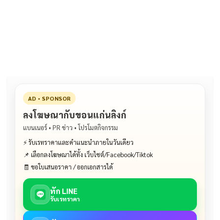
e
e
ai
py
ar
b
l
Li
e
o
n
o
k
k
AD • SPONSOR
ลงโฆษณากับขอนแก่นลิงก์
แบนเนอร์ • PR ข่าว • โปรโมตกิจกรรม
⚡ รับเรทราคาและคำแนะนำภายในวันเดียว
📌 เลือกลงโฆษณาได้ทั้ง เว็บไซต์/Facebook/Tiktok
🧾 ขอใบเสนอราคา / ออกเอกสารได้
ทัก LINE
รับเรทราคา