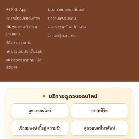
📲 KKL App
มุมสมาชิกขอนแก่นลิงก์
🎨 เครื่องมือแต่งภาพ
หางาน@ขอนแก่น
🌤️ พยากรณ์อากาศ
ลงประกาศรับสมัครงาน
ขอนแก่น
อีเวนต์@ขอนแก่น
📰 ข่าวขอนแก่น
🔥 ข่าวเด่นประเด็นร้อน
🎟️ ตรวจสลากกินแบ่ง
รัฐบาล
บริการดูดวงออนไลน์
ดูดวงออนไลน์
กราฟชีวิต
เช็กสมพงษ์ เนื้อคู่ ความรัก
ดูดวงเบอร์โทรศัพท์