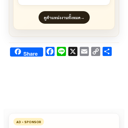
ดูตำแหน่งงานทั้งหมด
→
F
Li
X
E
C
S
Share
ac
n
m
o
h
e
e
ai
py
ar
b
l
Li
e
o
n
o
k
k
AD • SPONSOR