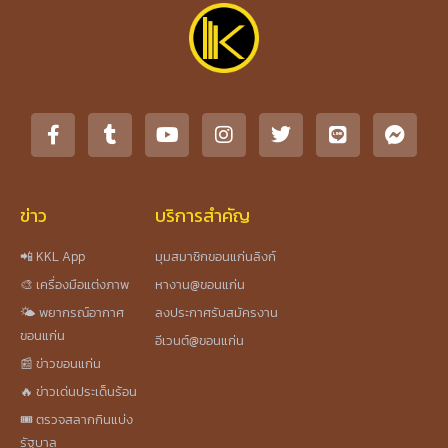
ข่าว
บริการสำคัญ
📲 KKL App
มุมสมาชิกขอนแก่นลิงก์
🎨 เครื่องมือแต่งภาพ
หางาน@ขอนแก่น
🌤️ พยากรณ์อากาศ
ลงประกาศรับสมัครงาน
ขอนแก่น
อีเวนต์@ขอนแก่น
📰 ข่าวขอนแก่น
🔥 ข่าวเด่นประเด็นร้อน
🎟️ ตรวจสลากกินแบ่ง
รัฐบาล