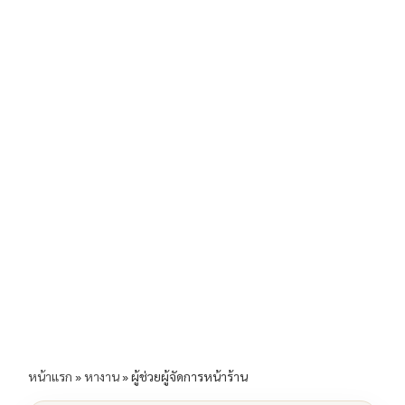
b
l
Li
e
o
n
o
k
k
หน้าแรก
»
หางาน
»
ผู้ช่วยผู้จัดการหน้าร้าน