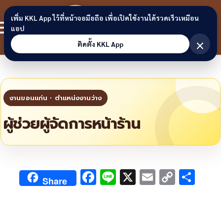
Skip to content
ขอนแก่น
เพิ่ม KKL App ไว้ที่หน้าจอมือถือ เพื่อเปิดใช้งานได้รวดเร็วเหมือน
สมาชิก
แอป
ลิงก์
×
ติดตั้ง KKL App
ผู้ช่วยผู้จัดการหน้าร้าน
F
Li
X
E
C
S
Share
ac
n
m
o
h
e
e
ai
py
ar