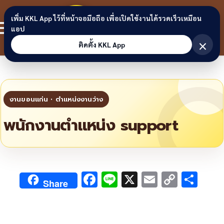
Skip to content
ขอนแก่น
เพิ่ม KKL App ไว้ที่หน้าจอมือถือ เพื่อเปิดใช้งานได้รวดเร็วเหมือน
สมาชิก
แอป
ลิงก์
×
ติดตั้ง KKL App
พนักงานตำแหน่ง support
F
Li
X
E
C
S
Share
ac
n
m
o
h
e
e
ai
py
ar