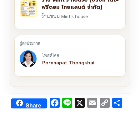
ฟรีดอม ไทยแลนด์ จำกัด)
ร้านขนม Mint's house
โพสต์โดย
Pornnapat Thongkhai
F
Li
X
E
C
S
Share
ac
n
m
o
h
e
e
ai
py
ar
b
l
Li
e