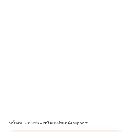
b
l
Li
e
o
n
o
k
k
หน้าแรก
»
หางาน
»
พนักงานตำแหน่ง support