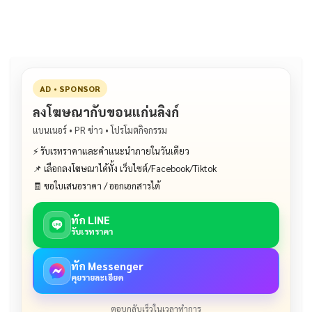
o
n
o
k
k
AD • SPONSOR
ลงโฆษณากับขอนแก่นลิงก์
แบนเนอร์ • PR ข่าว • โปรโมตกิจกรรม
⚡ รับเรทราคาและคำแนะนำภายในวันเดียว
📌 เลือกลงโฆษณาได้ทั้ง เว็บไซต์/Facebook/Tiktok
🧾 ขอใบเสนอราคา / ออกเอกสารได้
ทัก LINE
รับเรทราคา
ทัก Messenger
คุยรายละเอียด
ตอบกลับเร็วในเวลาทำการ