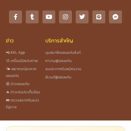
ข่าว
บริการสำคัญ
📲 KKL App
มุมสมาชิกขอนแก่นลิงก์
🎨 เครื่องมือแต่งภาพ
หางาน@ขอนแก่น
🌤️ พยากรณ์อากาศ
ลงประกาศรับสมัครงาน
ขอนแก่น
อีเวนต์@ขอนแก่น
📰 ข่าวขอนแก่น
🔥 ข่าวเด่นประเด็นร้อน
🎟️ ตรวจสลากกินแบ่ง
รัฐบาล