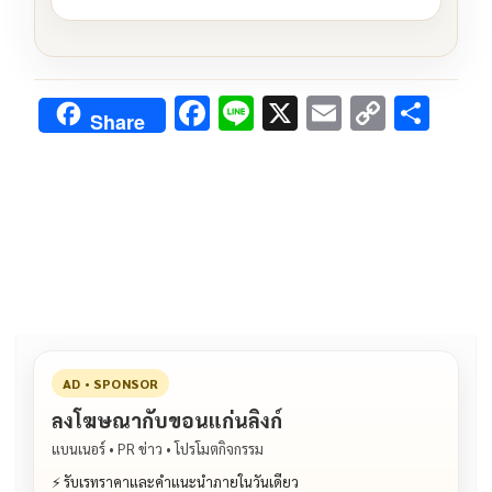
F
Li
X
E
C
S
Share
ac
n
m
o
h
e
e
ai
py
ar
b
l
Li
e
o
n
o
k
k
AD • SPONSOR
ลงโฆษณากับขอนแก่นลิงก์
แบนเนอร์ • PR ข่าว • โปรโมตกิจกรรม
⚡ รับเรทราคาและคำแนะนำภายในวันเดียว