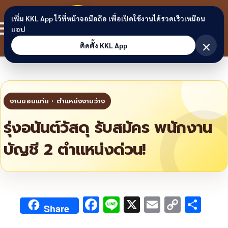
Skip to content
ขอนแก่น
เพิ่ม KKL App ไว้ที่หน้าจอมือถือ เพื่อเปิดใช้งานได้รวดเร็วเหมือน
สมาชิก
แอป
ลิงก์
×
ติดตั้ง KKL App
รุ่งอนันต์วัสดุ รับสมัคร พนักงาน
บัญชี 2 ตำแหน่งด่วน!
F
Li
X
E
C
S
Share
ac
n
m
o
h