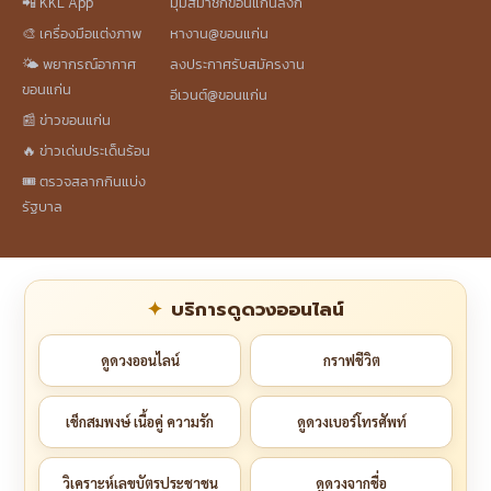
📲 KKL App
มุมสมาชิกขอนแก่นลิงก์
🎨 เครื่องมือแต่งภาพ
หางาน@ขอนแก่น
🌤️ พยากรณ์อากาศ
ลงประกาศรับสมัครงาน
ขอนแก่น
อีเวนต์@ขอนแก่น
📰 ข่าวขอนแก่น
🔥 ข่าวเด่นประเด็นร้อน
🎟️ ตรวจสลากกินแบ่ง
รัฐบาล
บริการดูดวงออนไลน์
ดูดวงออนไลน์
กราฟชีวิต
เช็กสมพงษ์ เนื้อคู่ ความรัก
ดูดวงเบอร์โทรศัพท์
วิเคราะห์เลขบัตรประชาชน
ดูดวงจากชื่อ