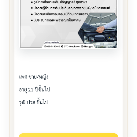
เพศ ชาย/หญิง
อายุ 21 ปีขึ้นไป
วุฒิ ปวส.ขึ้นไป