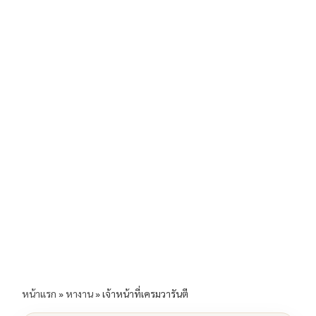
b
l
Li
e
o
n
o
k
k
หน้าแรก
»
หางาน
»
เจ้าหน้าที่เครมวารันตี