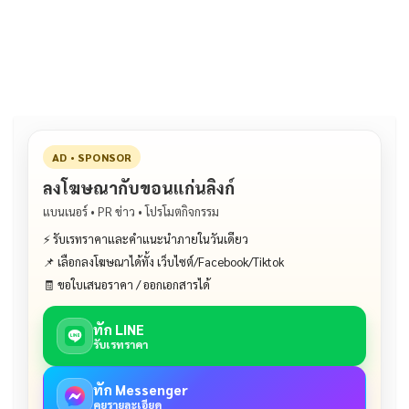
b
l
Li
e
o
n
o
k
k
AD • SPONSOR
ลงโฆษณากับขอนแก่นลิงก์
แบนเนอร์ • PR ข่าว • โปรโมตกิจกรรม
⚡ รับเรทราคาและคำแนะนำภายในวันเดียว
📌 เลือกลงโฆษณาได้ทั้ง เว็บไซต์/Facebook/Tiktok
🧾 ขอใบเสนอราคา / ออกเอกสารได้
ทัก LINE
รับเรทราคา
ทัก Messenger
คุยรายละเอียด