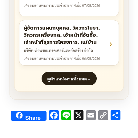
📍
ขอนแก่น
พนักงานประจำ
ประกาศเมื่อ 07/08/2026
ผู้จัดการแผนกบุคคล, วิศวกรโยธา,
วิศวกรเครื่องกล, เจ้าหน้าที่จัดซื้อ,
›
เจ้าหน้าที่ธุรการโครงการ, แม่บ้าน
บริษัท ท่าพระแทรคเตอร์และก่อสร้าง จำกัด
📍
ขอนแก่น
พนักงานประจำ
ประกาศเมื่อ 06/08/2026
ดูตำแหน่งงานทั้งหมด
→
F
Li
X
E
C
S
Share
ac
n
m
o
h
e
e
ai
py
ar