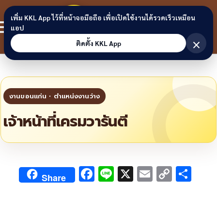
Skip to content
ขอนแก่น
เพิ่ม KKL App ไว้ที่หน้าจอมือถือ เพื่อเปิดใช้งานได้รวดเร็วเหมือน
สมาชิก
แอป
ลิงก์
×
ติดตั้ง KKL App
เจ้าหน้าที่เครมวารันตี
F
Li
X
E
C
S
Share
ac
n
m
o
h
e
e
ai
py
ar